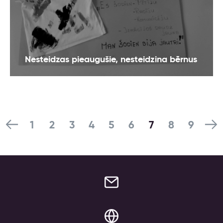
Nesteidzas pieaugušie, nesteidzina bērnus
1
2
3
4
5
6
7
8
9