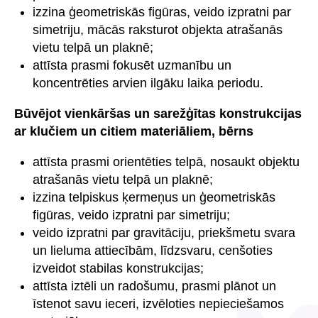
izzina ģeometriskās figūras, veido izpratni par
simetriju, mācās raksturot objekta atrašanās
vietu telpā un plaknē;
attīsta prasmi fokusēt uzmanību un
koncentrēties arvien ilgāku laika periodu.
Būvējot vienkāršas un sarežģītas konstrukcijas
ar klučiem un citiem materiāliem, bērns
attīsta prasmi orientēties telpā, nosaukt objektu
atrašanās vietu telpā un plaknē;
izzina telpiskus ķermeņus un ģeometriskās
figūras, veido izpratni par simetriju;
veido izpratni par gravitāciju, priekšmetu svara
un lieluma attiecībām, līdzsvaru, cenšoties
izveidot stabilas konstrukcijas;
attīsta iztēli un radošumu, prasmi plānot un
īstenot savu ieceri, izvēloties nepieciešamos