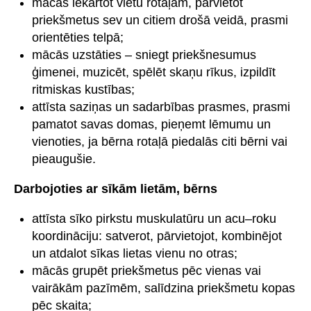
mācās iekārtot vietu rotaļām, pārvietot
priekšmetus sev un citiem drošā veidā, prasmi
orientēties telpā;
mācās uzstāties – sniegt priekšnesumus
ģimenei, muzicēt, spēlēt skaņu rīkus, izpildīt
ritmiskas kustības;
attīsta saziņas un sadarbības prasmes, prasmi
pamatot savas domas, pieņemt lēmumu un
vienoties, ja bērna rotaļā piedalās citi bērni vai
pieaugušie.
Darbojoties ar sīkām lietām, bērns
attīsta sīko pirkstu muskulatūru un acu–roku
koordināciju: satverot, pārvietojot, kombinējot
un atdalot sīkas lietas vienu no otras;
mācās grupēt priekšmetus pēc vienas vai
vairākām pazīmēm, salīdzina priekšmetu kopas
pēc skaita;