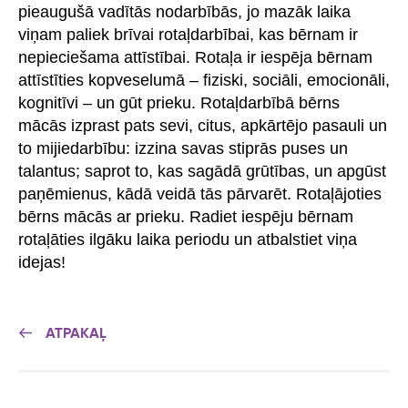
pieaugušā vadītās nodarbībās, jo mazāk laika
viņam paliek brīvai rotaļdarbībai, kas bērnam ir
nepieciešama attīstībai. Rotaļa ir iespēja bērnam
attīstīties kopveselumā – fiziski, sociāli, emocionāli,
kognitīvi – un gūt prieku. Rotaļdarbībā bērns
mācās izprast pats sevi, citus, apkārtējo pasauli un
to mijiedarbību: izzina savas stiprās puses un
talantus; saprot to, kas sagādā grūtības, un apgūst
paņēmienus, kādā veidā tās pārvarēt. Rotaļājoties
bērns mācās ar prieku. Radiet iespēju bērnam
rotaļāties ilgāku laika periodu un atbalstiet viņa
idejas!
ATPAKAĻ