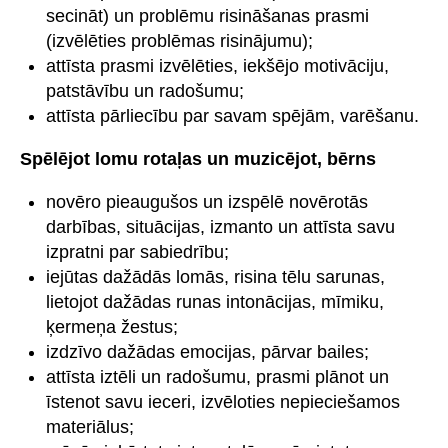
secināt) un problēmu risināšanas prasmi
(izvēlēties problēmas risinājumu);
attīsta prasmi izvēlēties, iekšējo motivāciju,
patstāvību un radošumu;
attīsta pārliecību par savam spējām, varēšanu.
Spēlējot lomu rotaļas un muzicējot, bērns
novēro pieaugušos un izspēlē novērotās
darbības, situācijas, izmanto un attīsta savu
izpratni par sabiedrību;
iejūtas dažādās lomās, risina tēlu sarunas,
lietojot dažādas runas intonācijas, mīmiku,
ķermeņa žestus;
izdzīvo dažādas emocijas, pārvar bailes;
attīsta iztēli un radošumu, prasmi plānot un
īstenot savu ieceri, izvēloties nepieciešamos
materiālus;