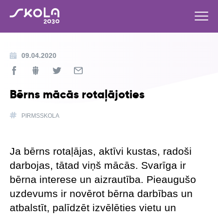
09.04.2020
Bērns mācās rotaļājoties
PIRMSSKOLA
Ja bērns rotaļājas, aktīvi kustas, radoši
darbojas, tātad viņš mācās. Svarīga ir
bērna interese un aizrautība. Pieaugušo
uzdevums ir novērot bērna darbības un
atbalstīt, palīdzēt izvēlēties vietu un