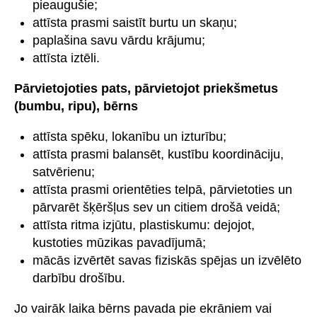
pieaugušie;
attīsta prasmi saistīt burtu un skaņu;
paplašina savu vārdu krājumu;
attīsta iztēli.
Pārvietojoties pats, pārvietojot priekšmetus
(bumbu, ripu), bērns
attīsta spēku, lokanību un izturību;
attīsta prasmi balansēt, kustību koordināciju,
satvērienu;
attīsta prasmi orientēties telpā, pārvietoties un
pārvarēt šķēršļus sev un citiem drošā veidā;
attīsta ritma izjūtu, plastiskumu: dejojot,
kustoties mūzikas pavadījumā;
mācās izvērtēt savas fiziskās spējas un izvēlēto
darbību drošību.
Jo vairāk laika bērns pavada pie ekrāniem vai