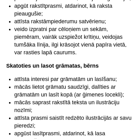
apgūt rakstītprasmi, atdarinot, kā raksta
pieaugušie;
attīsta rakstāmpiederumu satvērienu;
veido izpratni par cēloņiem un sekām,
piemēram, vairāk uzspiežot krītiņu, veidojas
tumšāka līnija, ilgi krāsojot vienā papīra vietā,
var rasties lapā caurums.
Skatoties un lasot grāmatas, bērns
attīsta interesi par grāmatām un lasīšanu;
mācās lietot grāmatu saudzīgi, dalīties ar
grāmatām un lasīt kopā (ar ģimenes locekli);
mācās saprast rakstītā teksta un ilustrāciju
nozīmi;
attīsta prasmi saistīt redzēto ilustrācijās ar savu
pieredzi;
apgūst lasītprasmi, atdarinot, kā lasa