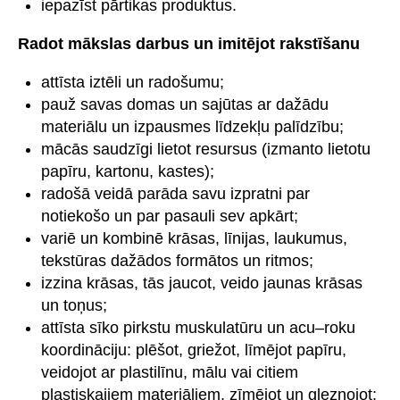
iepazīst pārtikas produktus.
Radot mākslas darbus un imitējot rakstīšanu
attīsta iztēli un radošumu;
pauž savas domas un sajūtas ar dažādu
materiālu un izpausmes līdzekļu palīdzību;
mācās saudzīgi lietot resursus (izmanto lietotu
papīru, kartonu, kastes);
radošā veidā parāda savu izpratni par
notiekošo un par pasauli sev apkārt;
variē un kombinē krāsas, līnijas, laukumus,
tekstūras dažādos formātos un ritmos;
izzina krāsas, tās jaucot, veido jaunas krāsas
un toņus;
attīsta sīko pirkstu muskulatūru un acu–roku
koordināciju: plēšot, griežot, līmējot papīru,
veidojot ar plastilīnu, mālu vai citiem
plastiskajiem materiāliem, zīmējot un gleznojot;