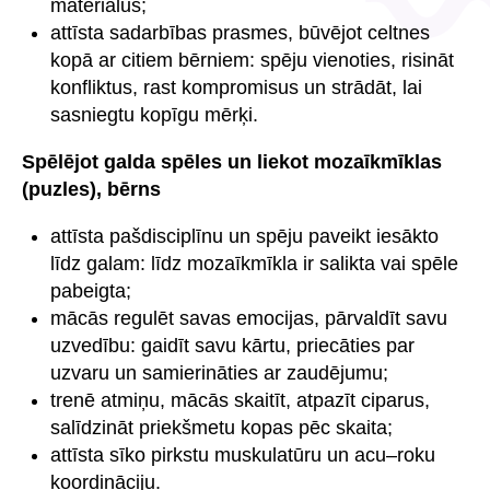
materiālus;
attīsta sadarbības prasmes, būvējot celtnes
kopā ar citiem bērniem: spēju vienoties, risināt
konfliktus, rast kompromisus un strādāt, lai
sasniegtu kopīgu mērķi.
Spēlējot galda spēles un liekot mozaīkmīklas
(puzles), bērns
attīsta pašdisciplīnu un spēju paveikt iesākto
līdz galam: līdz mozaīkmīkla ir salikta vai spēle
pabeigta;
mācās regulēt savas emocijas, pārvaldīt savu
uzvedību: gaidīt savu kārtu, priecāties par
uzvaru un samierināties ar zaudējumu;
trenē atmiņu, mācās skaitīt, atpazīt ciparus,
salīdzināt priekšmetu kopas pēc skaita;
attīsta sīko pirkstu muskulatūru un acu–roku
koordināciju.