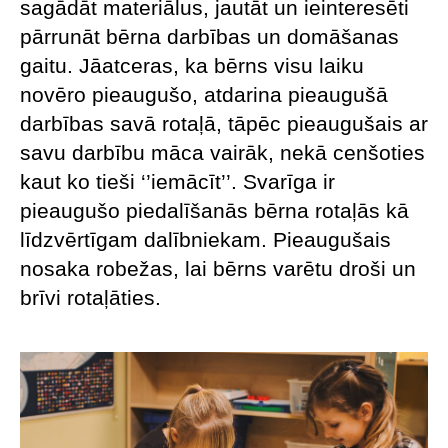
sagādāt materiālus, jautāt un ieinteresēti
pārrunāt bērna darbības un domāšanas
gaitu. Jāatceras, ka bērns visu laiku
novēro pieaugušo, atdarina pieaugušā
darbības savā rotaļā, tāpēc pieaugušais ar
savu darbību māca vairāk, nekā cenšoties
kaut ko tieši ‘’iemācīt’’. Svarīga ir
pieaugušo piedalīšanās bērna rotaļās kā
līdzvērtīgam dalībniekam. Pieaugušais
nosaka robežas, lai bērns varētu droši un
brīvi rotaļāties.