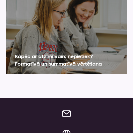
Kāpēc ar atzīmi vairs nepietiek?
Formatīvā un summatīvā vērtēšana