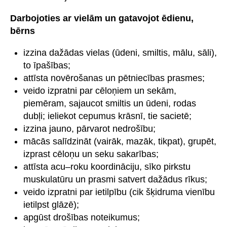
Darbojoties ar vielām un gatavojot ēdienu,
bērns
izzina dažādas vielas (ūdeni, smiltis, mālu, sāli),
to īpašības;
attīsta novērošanas un pētniecības prasmes;
veido izpratni par cēloņiem un sekām,
piemēram, sajaucot smiltis un ūdeni, rodas
dubļi; ieliekot cepumus krāsnī, tie sacietē;
izzina jauno, pārvarot nedrošību;
mācās salīdzināt (vairāk, mazāk, tikpat), grupēt,
izprast cēloņu un seku sakarības;
attīsta acu–roku koordināciju, sīko pirkstu
muskulatūru un prasmi satvert dažādus rīkus;
veido izpratni par ietilpību (cik šķidruma vienību
ietilpst glāzē);
apgūst drošības noteikumus;