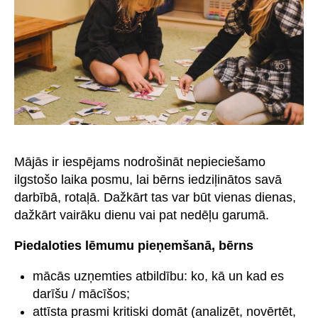
Mājās ir iespējams nodrošināt nepieciešamo
ilgstošo laika posmu, lai bērns iedziļinātos savā
darbībā, rotaļā. Dažkārt tas var būt vienas dienas,
dažkārt vairāku dienu vai pat nedēļu garumā.
Piedaloties lēmumu pieņemšanā, bērns
mācās uzņemties atbildību: ko, kā un kad es
darīšu / mācīšos;
attīsta prasmi kritiski domāt (analizēt, novērtēt,