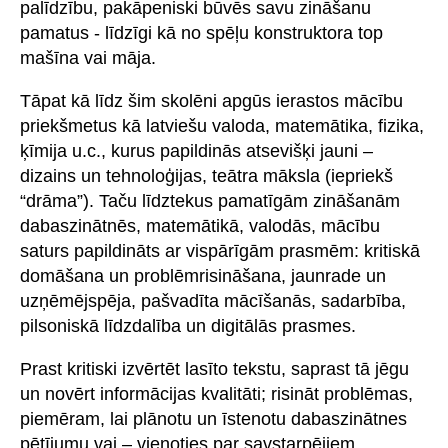
palīdzību, pakāpeniski būvēs savu zināšanu
pamatus - līdzīgi kā no spēļu konstruktora top
mašīna vai māja.
Tāpat kā līdz šim skolēni apgūs ierastos mācību
priekšmetus kā latviešu valoda, matemātika, fizika,
ķīmija u.c., kurus papildinās atsevišķi jauni –
dizains un tehnoloģijas, teātra māksla (iepriekš
“drāma”). Taču līdztekus pamatīgām zināšanām
dabaszinātnēs, matemātikā, valodās, mācību
saturs papildināts ar vispārīgām prasmēm: kritiskā
domāšana un problēmrisināšana, jaunrade un
uzņēmējspēja, pašvadīta mācīšanās, sadarbība,
pilsoniskā līdzdalība un digitālās prasmes.
Prast kritiski izvērtēt lasīto tekstu, saprast tā jēgu
un novērt informācijas kvalitāti; risināt problēmas,
piemēram, lai plānotu un īstenotu dabaszinātnes
pētījumu vai – vienoties par savstarpējiem