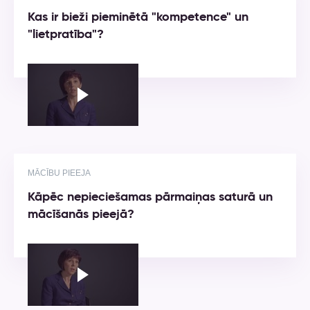
Kas ir bieži pieminētā "kompetence" un
"lietpratība"?
MĀCĪBU PIEEJA
Kāpēc nepieciešamas pārmaiņas saturā un
mācīšanās pieejā?