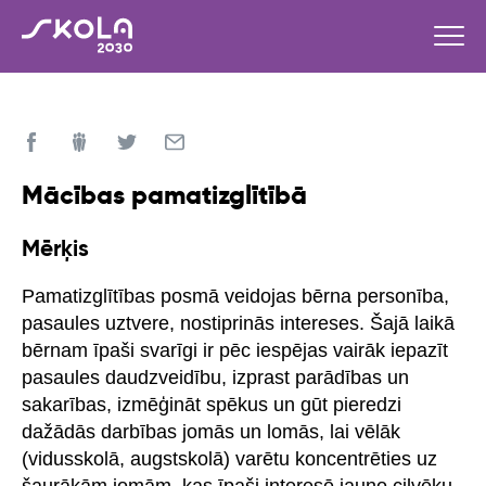
Mācības pamatizglītībā
Mērķis
Pamatizglītības posmā veidojas bērna personība,
pasaules uztvere, nostiprinās intereses. Šajā laikā
bērnam īpaši svarīgi ir pēc iespējas vairāk iepazīt
pasaules daudzveidību, izprast parādības un
sakarības, izmēģināt spēkus un gūt pieredzi
dažādās darbības jomās un lomās, lai vēlāk
(vidusskolā, augstskolā) varētu koncentrēties uz
šaurākām jomām, kas īpaši interesē jauno cilvēku.