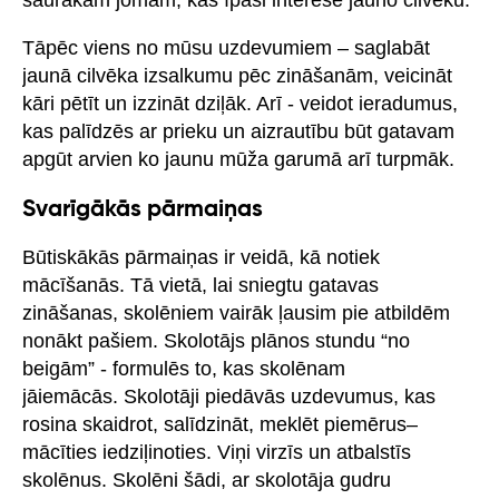
Tāpēc viens no mūsu uzdevumiem – saglabāt
jaunā cilvēka izsalkumu pēc zināšanām, veicināt
kāri pētīt un izzināt dziļāk. Arī - veidot ieradumus,
kas palīdzēs ar prieku un aizrautību būt gatavam
apgūt arvien ko jaunu mūža garumā arī turpmāk.
Svarīgākās pārmaiņas
Būtiskākās pārmaiņas ir veidā, kā notiek
mācīšanās. Tā vietā, lai sniegtu gatavas
zināšanas, skolēniem vairāk ļausim pie atbildēm
nonākt pašiem. Skolotājs plānos stundu “no
beigām” - formulēs to, kas skolēnam
jāiemācās. Skolotāji piedāvās uzdevumus, kas
rosina skaidrot, salīdzināt, meklēt piemērus–
mācīties iedziļinoties. Viņi virzīs un atbalstīs
skolēnus. Skolēni šādi, ar skolotāja gudru