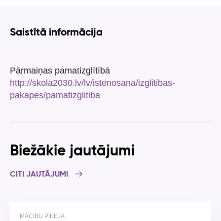
Saistītā informācija
Pārmaiņas pamatizglītībā
http://skola2030.lv/lv/istenosana/izglitibas-
pakapes/pamatizglitiba
Biežākie jautājumi
CITI JAUTĀJUMI
MĀCĪBU PIEEJA