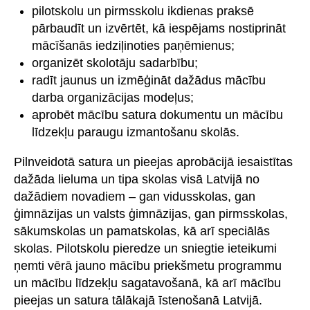
pilotskolu un pirmsskolu ikdienas praksē
pārbaudīt un izvērtēt, kā iespējams nostiprināt
mācīšanās iedziļinoties paņēmienus;
organizēt skolotāju sadarbību;
radīt jaunus un izmēģināt dažādus mācību
darba organizācijas modeļus;
aprobēt mācību satura dokumentu un mācību
līdzekļu paraugu izmantošanu skolās.
Pilnveidotā satura un pieejas aprobācijā iesaistītas
dažāda lieluma un tipa skolas visā Latvijā no
dažādiem novadiem – gan vidusskolas, gan
ģimnāzijas un valsts ģimnāzijas, gan pirmsskolas,
sākumskolas un pamatskolas, kā arī speciālās
skolas. Pilotskolu pieredze un sniegtie ieteikumi
ņemti vērā jauno mācību priekšmetu programmu
un mācību līdzekļu sagatavošanā, kā arī mācību
pieejas un satura tālākajā īstenošanā Latvijā.