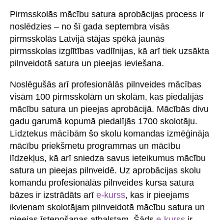
Pirmsskolās mācību satura aprobācijas process ir
noslēdzies – no šī gada septembra visās
pirmsskolās Latvijā stājas spēkā jaunās
pirmsskolas izglītības vadlīnijas, kā arī tiek uzsākta
pilnveidotā satura un pieejas ieviešana.
Noslēgušās arī profesionālās pilnveides mācības
visām 100 pirmsskolām un skolām, kas piedalījās
mācību satura un pieejas aprobācijā. Mācībās divu
gadu garumā kopumā piedalījās 1700 skolotāju.
Līdztekus mācībām šo skolu komandas izmēģināja
mācību priekšmetu programmas un mācību
līdzekļus, kā arī sniedza savus ieteikumus mācību
satura un pieejas pilnveidē. Uz aprobācijas skolu
komandu profesionālās pilnveides kursa satura
bāzes ir izstrādāts arī
e-kurss
, kas ir pieejams
ikvienam skolotājam pilnveidotā mācību satura un
pieejas īstenošanas atbalstam. Šāds
e-kurss
ir