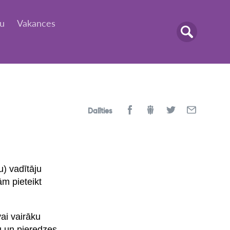
tu
Vakances
Dalīties
u) vadītāju
m pieteikt
ai vairāku
mu un pieredzes