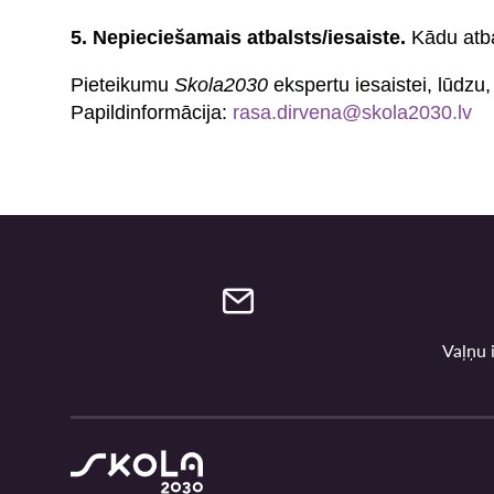
5. Nepieciešamais atbalsts/iesaiste.
Kādu atba
Pieteikumu
Skola2030
ekspertu iesaistei, lūdzu, 
Papildinformācija:
rasa.dirvena@skola2030.lv
Vaļņu i