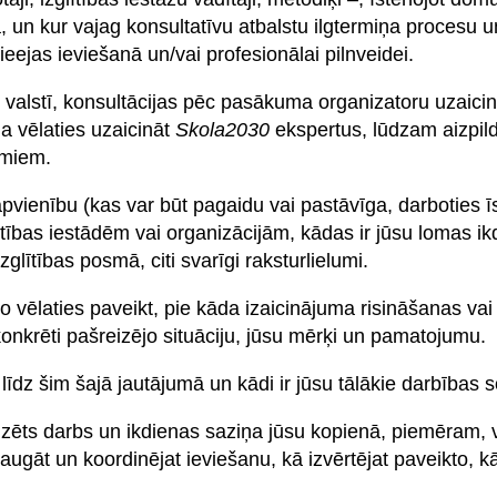
, un kur vajag konsultatīvu atbalstu ilgtermiņa procesu 
eejas ieviešanā un/vai profesionālai pilnveidei.
 valstī, konsultācijas pēc pasākuma organizatoru uzaici
 Ja vēlaties uzaicināt
Skola2030
ekspertus, lūdzam aizpild
umiem.
apvienību (kas var būt pagaidu vai pastāvīga, darboties 
ītības iestādēm vai organizācijām, kādas ir jūsu lomas ikd
glītības posmā, citi svarīgi raksturlielumi.
o vēlaties paveikt, pie kāda izaicinājuma risināšanas vai
konkrēti pašreizējo situāciju, jūsu mērķi un pamatojumu.
līdz šim šajā jautājumā un kādi ir jūsu tālākie darbības s
nizēts darbs un ikdienas saziņa jūsu kopienā, piemēram, v
augāt un koordinējat ieviešanu, kā izvērtējat paveikto, k