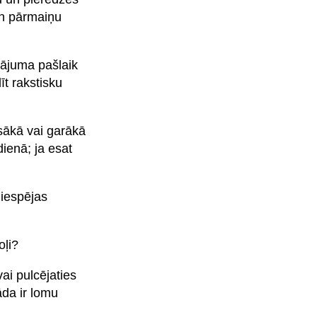
un pārmaiņu
nājuma pašlaik
īt rakstisku
īsākā vai garākā
ienā; ja esat
 iespējas
oļi?
ai pulcējaties
āda ir lomu