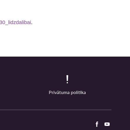
030_lidzdalibai
.
Privātuma politika