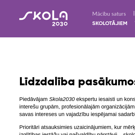
Mācību saturs
SKOLOTĀJIEM
Līdzdalība pasākumo
Piedāvājam
Skola2030
ekspertu iesaisti un konsu
interešu grupām, profesionālajām organizācijām
savas intereses un vajadzību iespējamai sadarb
Prioritāri atsauksimies uzaicinājumiem, kur mērķ
izglītības iestāžu vai pašvaldību pārstāvji – skol