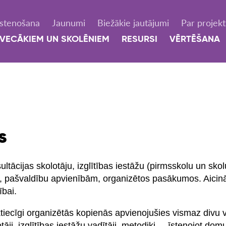
Īstenošana
Jaunumi
Biežākie jautājumi
Par projek
VECĀKIEM UN SKOLĒNIEM
RESURSI
VĒRTĒŠANA
s
ltācijas skolotāju, izglītības iestāžu (pirmsskolu un skol
, pašvaldību apvienībām, organizētos pasākumos. Aicinā
ībai.
tiecīgi organizētās kopienās apvienojušies vismaz divu v
otāji, izglītības iestāžu vadītāji, metodiķi –, īstenojot do