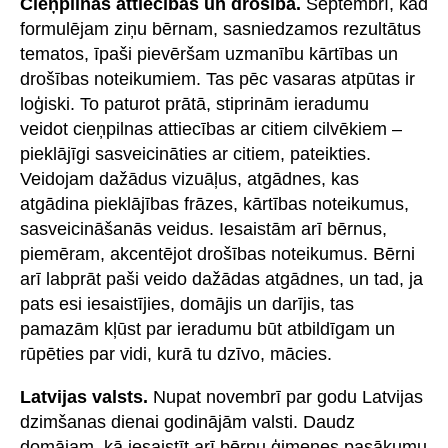
Cieņpilnas attiecības un drošība.
Septembrī, kad
formulējam ziņu bērnam, sasniedzamos rezultātus
tematos, īpaši pievēršam uzmanību kārtības un
drošības noteikumiem. Tas pēc vasaras atpūtas ir
loģiski. To paturot prātā, stiprinām ieradumu
veidot cieņpilnas attiecības ar citiem cilvēkiem –
pieklājīgi sasveicināties ar citiem, pateikties.
Veidojam dažādus vizuāļus, atgādnes, kas
atgādina pieklājības frāzes, kārtības noteikumus,
sasveicināšanās veidus. Iesaistām arī bērnus,
piemēram, akcentējot drošības noteikumus. Bērni
arī labprāt paši veido dažādas atgādnes, un tad, ja
pats esi iesaistījies, domājis un darījis, tas
pamazām kļūst par ieradumu būt atbildīgam un
rūpēties par vidi, kurā tu dzīvo, mācies.
Latvijas valsts.
Nupat novembrī par godu Latvijas
dzimšanas dienai godinājām valsti. Daudz
domājam, kā iesaistīt arī bērnu ģimenes pasākumu