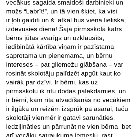
vecākus sagaida smaidoši darbinieki un
možs “Labrīt!”, un tā vien šķiet, ka visi
ir ļoti gaidīti un šī atkal būs viena lieliska,
izdevusies diena! Šajā pirmsskolā katrs
bērns jūtas svarīgs un uzklausīts,
iedibinātā kārtība viņam ir pazīstama,
saprotama un pieņemama, un bērnu
intereses – pat gliemežu glābšana – var
rosināt skolotāju palīdzēt apgūt kaut ko
vairāk par dzīvi. Ir bērni, kas uz
pirmsskolu ik rītu dodas palēkdamies, un
ir bērni, kam rīta atvadīšanās no vecākiem
ir ilgāka un reizēm izsprūk pa asarai, taču
skolotāji vienmēr ir gatavi sarunāties,
iedziļināties un pārrunāt ne vien bērna, bet
arī vecāku satraukuma iemeslu, rast