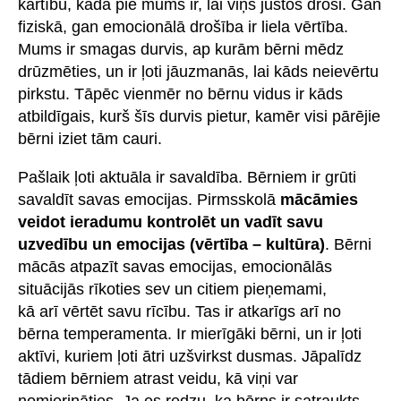
kārtību, kāda pie mums ir, lai viņš justos droši. Gan
fiziskā, gan emocionālā drošība ir liela vērtība.
Mums ir smagas durvis, ap kurām bērni mēdz
drūzmēties, un ir ļoti jāuzmanās, lai kāds neievērtu
pirkstu. Tāpēc vienmēr no bērnu vidus ir kāds
atbildīgais, kurš šīs durvis pietur, kamēr visi pārējie
bērni iziet tām cauri.
Pašlaik ļoti aktuāla ir savaldība. Bērniem ir grūti
savaldīt savas emocijas. Pirmsskolā
mācāmies
veidot ieradumu kontrolēt un vadīt savu
uzvedību un emocijas (vērtība – kultūra)
. Bērni
mācās atpazīt savas emocijas, emocionālās
situācijās rīkoties sev un citiem pieņemami,
kā arī vērtēt savu rīcību. Tas ir atkarīgs arī no
bērna temperamenta. Ir mierīgāki bērni, un ir ļoti
aktīvi, kuriem ļoti ātri uzšvirkst dusmas. Jāpalīdz
tādiem bērniem atrast veidu, kā viņi var