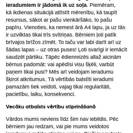
ieradumiem ir jādomā ik uz soļa
. Piemēram,
kā ikdienas situācijā attīstīt mērenību, kā taupīt
resursus, sākot ar pašu vienkāršāko, to pašu
papīru. Vienoties, ka nemest ārā A4 lapu, ja uz tās
ir uzvilktas tikai trīs svītriņas. Bērniem ļoti patīk
brīvajos brīžos zīmēt. To taču var labi darīt arī uz
šādas lapas – uz otras puses! Ļoti svarīgi ir iemācīt
saudzēt pārtiku. Tāpēc ēdienreizēs allaž aicinām
bērnus padomāt: vai apēdīsi visu šķēli, varbūt
paņem tikai pusi? Mēs arī veidojam ieradumu
šķirot atkritumus. Tā vērtībās balstīti ieradumi
pamazām tiek veidoti, vajag tikai regularitāti,
pacietību, laiku, konsekvenci.
Vecāku atbalsts vērtību stiprināšanā
Vārdos mums neviens līdz šim nav iebildis. Pēc
bērniem jau redzam, vai pie mums veidotos