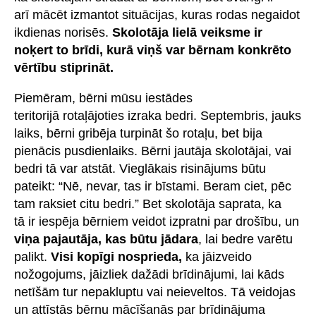
arī mācēt izmantot situācijas, kuras rodas negaidot
ikdienas norisēs.
Skolotāja lielā veiksme ir
noķert to brīdi, kurā viņš var bērnam konkrēto
vērtību stiprināt.
Piemēram, bērni mūsu iestādes
teritorijā rotaļājoties izraka bedri. Septembris, jauks
laiks, bērni gribēja turpināt šo rotaļu, bet bija
pienācis pusdienlaiks. Bērni jautāja skolotājai, vai
bedri tā var atstāt. Vieglākais risinājums būtu
pateikt: “Nē, nevar, tas ir bīstami. Beram ciet, pēc
tam raksiet citu bedri.” Bet skolotāja saprata, ka
tā ir iespēja bērniem veidot izpratni par drošību, un
viņa pajautāja, kas būtu jādara
, lai bedre varētu
palikt.
Visi kopīgi nosprieda,
ka jāizveido
nožogojums, jāizliek dažādi brīdinājumi, lai kāds
netīšām tur nepakluptu vai neieveltos. Tā veidojas
un attīstās bērnu mācīšanās par brīdinājuma