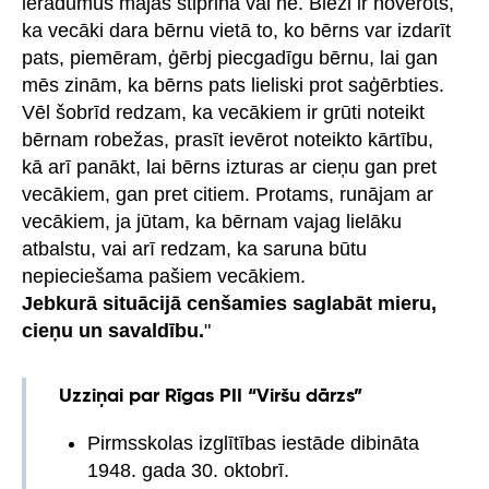
ieradumus mājās stiprina vai ne. Bieži ir novērots,
ka vecāki dara bērnu vietā to, ko bērns var izdarīt
pats, piemēram, ģērbj piecgadīgu bērnu, lai gan
mēs zinām, ka bērns pats lieliski prot saģērbties.
Vēl šobrīd redzam, ka vecākiem ir grūti noteikt
bērnam robežas, prasīt ievērot noteikto kārtību,
kā arī panākt, lai bērns izturas ar cieņu gan pret
vecākiem, gan pret citiem. Protams, runājam ar
vecākiem, ja jūtam, ka bērnam vajag lielāku
atbalstu, vai arī redzam, ka saruna būtu
nepieciešama pašiem vecākiem.
Jebkurā situācijā cenšamies saglabāt mieru,
cieņu un savaldību.
"
Uzziņai par Rīgas PII “Viršu dārzs”
Pirmsskolas izglītības iestāde dibināta
1948. gada 30. oktobrī.