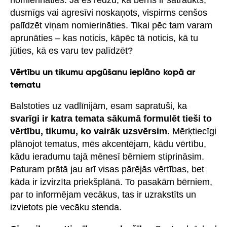
nomierināties. Ja es redzu, ka bērns ir satraukts,
dusmīgs vai agresīvi noskaņots, vispirms cenšos
palīdzēt viņam nomierināties. Tikai pēc tam varam
aprunāties – kas noticis, kāpēc tā noticis, kā tu
jūties, kā es varu tev palīdzēt?
Vērtību un tikumu apgūšanu ieplāno kopā ar
tematu
Balstoties uz vadlīnijām, esam sapratuši, ka
svarīgi ir katra temata sākumā formulēt tieši to
vērtību, tikumu, ko vairāk uzsvērsim.
Mērķtiecīgi
plānojot tematus, mēs akcentējam, kādu vērtību,
kādu ieradumu tajā mēnesī bērniem stiprināsim.
Paturam prātā jau arī visas pārējās vērtības, bet
kāda ir izvirzīta priekšplānā. To pasakām bērniem,
par to informējam vecākus, tas ir uzrakstīts un
izvietots pie vecāku stenda.