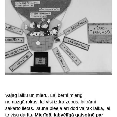
Vajag laiku un mieru. Lai bērni mierīgi
nomazgā rokas, lai visi iztīra zobus, lai rāmi
sakārto lietas. Jaunā pieeja arī dod vairāk laika, lai
to visu darītu.
Mierīgā, labvēlīgā gaisotnē par