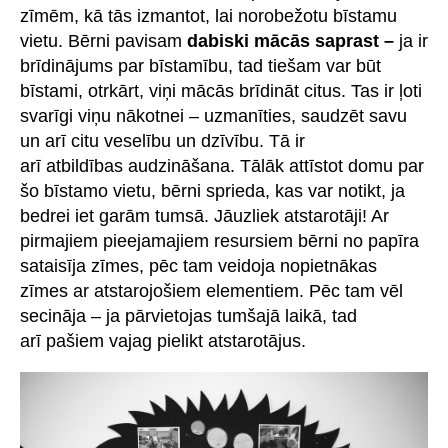
zīmēm, kā tās izmantot, lai norobežotu bīstamu
vietu. Bērni pavisam
dabiski mācās saprast –
ja ir
brīdinājums par bīstamību, tad tiešam var būt
bīstami, otrkārt, viņi mācās brīdināt citus. Tas ir ļoti
svarīgi viņu nākotnei – uzmanīties, saudzēt savu
un arī citu veselību un dzīvību. Tā ir
arī atbildības audzināšana. Tālāk attīstot domu par
šo bīstamo vietu, bērni sprieda, kas var notikt, ja
bedrei iet garām tumsā. Jāuzliek atstarotāji! Ar
pirmajiem pieejamajiem resursiem bērni no papīra
sataisīja zīmes, pēc tam veidoja nopietnākas
zīmes ar atstarojošiem elementiem. Pēc tam vēl
secināja – ja pārvietojas tumšajā laikā, tad
arī pašiem vajag pielikt atstarotājus.