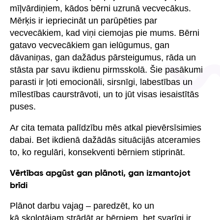
mīļvārdiņiem, kādos bērni uzrunā vecvecākus.
Mērķis ir iepriecināt un parūpēties par
vecvecākiem, kad viņi ciemojas pie mums. Bērni
gatavo vecvecākiem gan ielūgumus, gan
dāvaniņas, gan dažādus pārsteigumus, rāda un
stāsta par savu ikdienu pirmsskolā. Šie pasākumi
parasti ir ļoti emocionāli, sirsnīgi, labestības un
mīlestības caurstrāvoti, un to jūt visas iesaistītās
puses.
Ar cita temata palīdzību mēs atkal pievērsīsimies
dabai. Bet ikdienā dažādās situācijās atceramies
to, ko regulāri, konsekventi bērniem stiprināt.
Vērtības apgūst gan plānoti, gan izmantojot
brīdi
Plānot darbu vajag – paredzēt, ko un
kā skolotājam strādāt ar bērniem, bet svarīgi ir