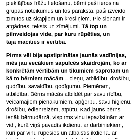
pieklājības frāžu lietošanu, bērni paši ierosina
grupas noteikumus un tos paraksta, paši izveido
zīmītes uz skapjiem un krēsliņiem. Pie sienām ir
atgādnes, teksts un zīmējumi.
Tā top un
pilnveidojas vide, par kuru rūpēties, un
tajā mācīties ir vērtība.
Pirms vēl bija apstiprinātas jaunās vadlīnijas,
mēs jau vecākiem sapulcēs skaidrojām, ko ar
konkrētām vērtībām un tikumiem saprotam un
kā to bērniem mācām
– cieņu, atbildību, drošību,
gudrību, savaldību, godīgumu. Piemēram,
atbildība. Bērns mācās atbildēt par savu rīcību,
veicamajiem pienākumiem, apģērbu, savu higiēnu,
drošību, ēdienreizēm, atpūtu. Kad jauns bērns
ienāk bērnudārzā, vispirms viņu iepazīstinām ar
vidi, kurā viņš pavadīs ikdienu, ar darbiniekiem,
kuri par viņu rūpēsies un atbalstīs ikdienā, ar