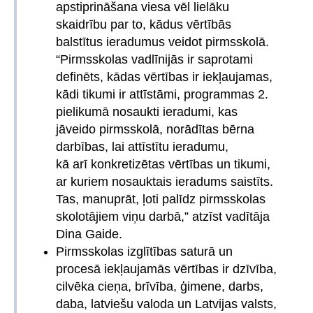
apstiprināšana viesa vēl lielāku
skaidrību par to, kādus vērtībās
balstītus ieradumus veidot pirmsskolā.
“Pirmsskolas vadlīnijās ir saprotami
definēts, kādas vērtības ir iekļaujamas,
kādi tikumi ir attīstāmi, programmas 2.
pielikumā nosaukti ieradumi, kas
jāveido pirmsskolā, norādītas bērna
darbības, lai attīstītu ieradumu,
kā arī konkretizētas vērtības un tikumi,
ar kuriem nosauktais ieradums saistīts.
Tas, manuprāt, ļoti palīdz pirmsskolas
skolotājiem viņu darbā,” atzīst vadītāja
Dina Gaide.
Pirmsskolas izglītības saturā un
procesā iekļaujamās vērtības ir dzīvība,
cilvēka cieņa, brīvība, ģimene, darbs,
daba, latviešu valoda un Latvijas valsts,