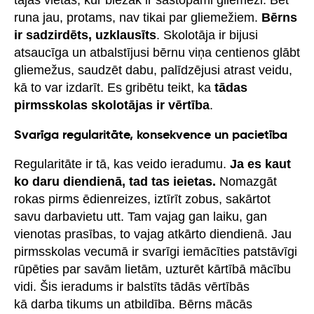
tajās vietās, kur biežāk ir sastopami gliemeži. Bet
runa jau, protams, nav tikai par gliemežiem.
Bērns
ir sadzirdēts, uzklausīts
. Skolotāja ir bijusi
atsaucīga un atbalstījusi bērnu viņa centienos glābt
gliemežus, saudzēt dabu, palīdzējusi atrast veidu,
kā to var izdarīt. Es gribētu teikt, ka
tādas
pirmsskolas skolotājas ir vērtība
.
Svarīga regularitāte, konsekvence un pacietība
Regularitāte ir tā, kas veido ieradumu.
Ja es kaut
ko daru diendienā, tad tas ieietas.
Nomazgāt
rokas pirms ēdienreizes, iztīrīt zobus, sakārtot
savu darbavietu utt. Tam vajag gan laiku, gan
vienotas prasības, to vajag atkārto diendienā. Jau
pirmsskolas vecumā ir svarīgi iemācīties patstāvīgi
rūpēties par savām lietām, uzturēt kārtībā mācību
vidi. Šis ieradums ir balstīts tādās vērtībās
kā darba tikums un atbildība. Bērns mācās