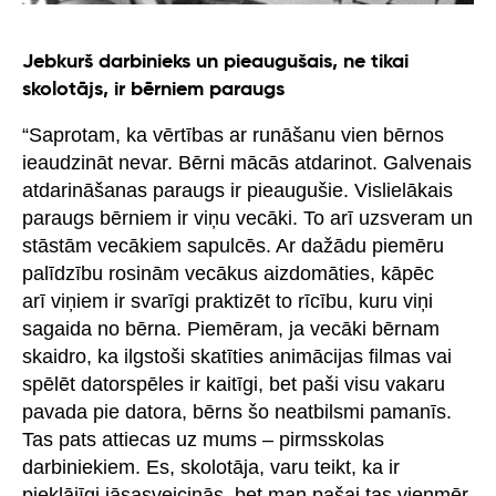
Jebkurš darbinieks un pieaugušais, ne tikai
skolotājs, ir bērniem paraugs
“Saprotam, ka vērtības ar runāšanu vien bērnos
ieaudzināt nevar. Bērni mācās atdarinot. Galvenais
atdarināšanas paraugs ir pieaugušie. Vislielākais
paraugs bērniem ir viņu vecāki. To arī uzsveram un
stāstām vecākiem sapulcēs. Ar dažādu piemēru
palīdzību rosinām vecākus aizdomāties, kāpēc
arī viņiem ir svarīgi praktizēt to rīcību, kuru viņi
sagaida no bērna. Piemēram, ja vecāki bērnam
skaidro, ka ilgstoši skatīties animācijas filmas vai
spēlēt datorspēles ir kaitīgi, bet paši visu vakaru
pavada pie datora, bērns šo neatbilsmi pamanīs.
Tas pats attiecas uz mums – pirmsskolas
darbiniekiem. Es, skolotāja, varu teikt, ka ir
pieklājīgi jāsasveicinās, bet man pašai tas vienmēr