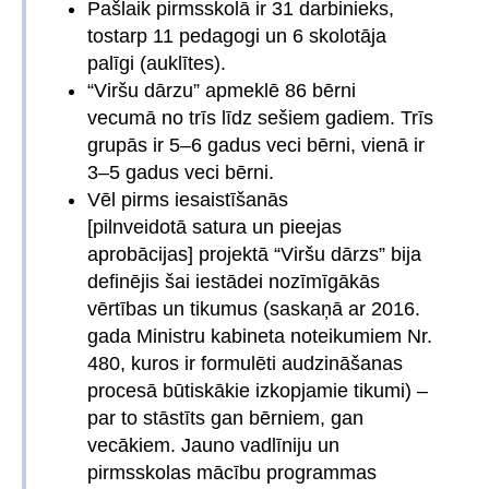
Pašlaik pirmsskolā ir 31 darbinieks,
tostarp 11 pedagogi un 6 skolotāja
palīgi (auklītes).
“Viršu dārzu” apmeklē 86 bērni
vecumā no trīs līdz sešiem gadiem. Trīs
grupās ir 5–6 gadus veci bērni, vienā ir
3–5 gadus veci bērni.
Vēl pirms iesaistīšanās
[pilnveidotā satura un pieejas
aprobācijas] projektā “Viršu dārzs” bija
definējis šai iestādei nozīmīgākās
vērtības un tikumus (saskaņā ar 2016.
gada Ministru kabineta noteikumiem Nr.
480, kuros ir formulēti audzināšanas
procesā būtiskākie izkopjamie tikumi) –
par to stāstīts gan bērniem, gan
vecākiem. Jauno vadlīniju un
pirmsskolas mācību programmas