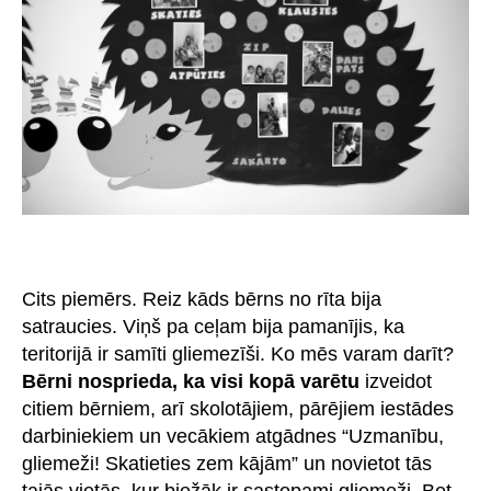
Cits piemērs. Reiz kāds bērns no rīta bija
satraucies. Viņš pa ceļam bija pamanījis, ka
teritorijā ir samīti gliemezīši. Ko mēs varam darīt?
Bērni nosprieda, ka visi kopā varētu
izveidot
citiem bērniem, arī skolotājiem, pārējiem iestādes
darbiniekiem un vecākiem atgādnes “Uzmanību,
gliemeži! Skatieties zem kājām” un novietot tās