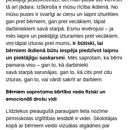
tā arī jādara. Izšķiroša ir mūsu rīcība ikdienā. No
mūsu puses ir svarīgi ar cieņu un laipni izturēties
gan pret bērniem, gan pret vecākiem, tāpat
darbiniekiem savā starpā. Esmu ievērojusi – ja
mēs laipni un pieklājīgi izturamies pret vecākiem,
viņi tāpat izturas pret mums
. Ir būtiski, lai
bērniem ikdienā būtu iespēja piedzīvot laipnu
un pieklājīgu saskarsmi
. Mēs saprotam, ka bērni
pamana visu – gan to, kā darbinieki
savā starpā sarunājas, gan to, kā cits pret citu
izturas, gan to, vai vārdi sakrīt ar darbiem.
Bērniem saprotama kārtība rada fiziski un
emocionāli drošu vidi
Līdztekus pieaugušā paraugam liela nozīme
pirmsskolas izglītības iestādē ir videi. Skolotājas
kopā ar bērniem veido vizuālas atgādnes par