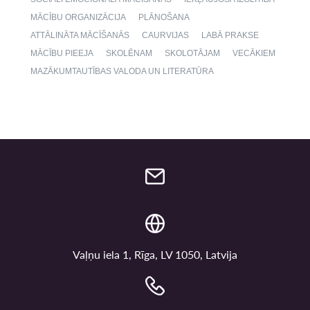
MĀCĪBU ORGANIZĀCIJA
PLĀNOŠANA
ATTĀLINĀTA MĀCĪŠANĀS
CAURVIJAS
LABĀ PRAKSE
MĀCĪBU PIEEJA
SKOLĒNAM
SKOLOTĀJAM
VECĀKIEM
MAZĀKUMTAUTĪBAS VALODA UN LITERATŪRA
Vaļņu iela 1, Rīga, LV 1050, Latvija