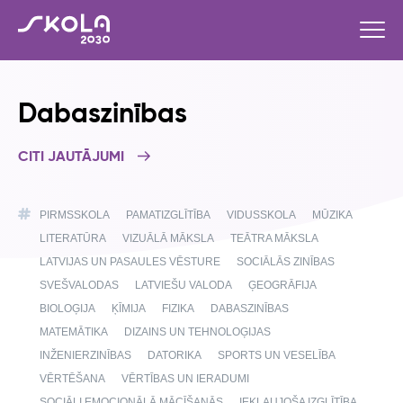
Dabaszinības
CITI JAUTĀJUMI
PIRMSSKOLA
PAMATIZGLĪTĪBA
VIDUSSKOLA
MŪZIKA
LITERATŪRA
VIZUĀLĀ MĀKSLA
TEĀTRA MĀKSLA
LATVIJAS UN PASAULES VĒSTURE
SOCIĀLĀS ZINĪBAS
SVEŠVALODAS
LATVIEŠU VALODA
ĢEOGRĀFIJA
BIOLOĢIJA
ĶĪMIJA
FIZIKA
DABASZINĪBAS
MATEMĀTIKA
DIZAINS UN TEHNOLOĢIJAS
INŽENIERZINĪBAS
DATORIKA
SPORTS UN VESELĪBA
VĒRTĒŠANA
VĒRTĪBAS UN IERADUMI
SOCIĀLI EMOCIONĀLĀ MĀCĪŠANĀS
IEKĻAUJOŠA IZGLĪTĪBA