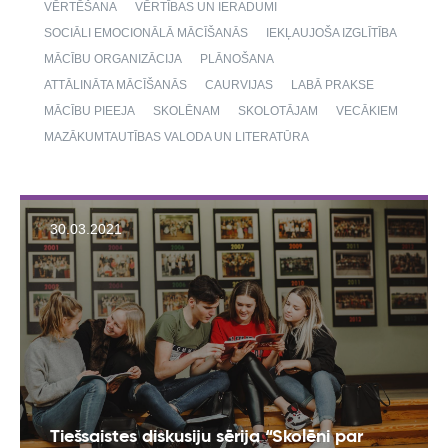
VĒRTĒŠANA
VĒRTĪBAS UN IERADUMI
SOCIĀLI EMOCIONĀLĀ MĀCĪŠANĀS
IEKĻAUJOŠA IZGLĪTĪBA
MĀCĪBU ORGANIZĀCIJA
PLĀNOŠANA
ATTĀLINĀTA MĀCĪŠANĀS
CAURVIJAS
LABĀ PRAKSE
MĀCĪBU PIEEJA
SKOLĒNAM
SKOLOTĀJAM
VECĀKIEM
MAZĀKUMTAUTĪBAS VALODA UN LITERATŪRA
30.03.2021
Tiešsaistes diskusiju sērija “Skolēni par