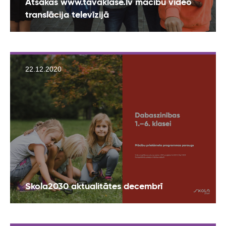
Atsākas www.tavaklase.lv mācību video
translācija televīzijā
22.12.2020
Skola2030 aktualitātes decembrī