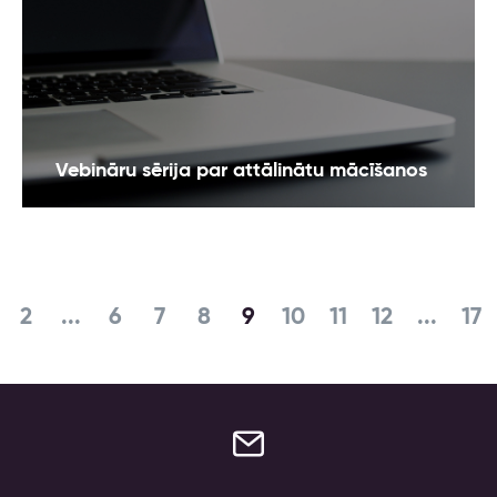
Vebināru sērija par attālinātu mācīšanos
2
...
6
7
8
9
10
11
12
...
17