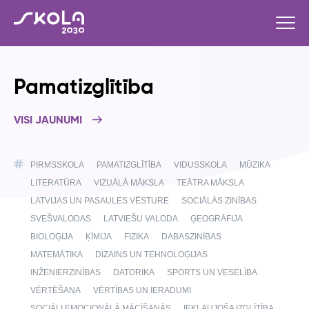
Pamatizglītība
VISI JAUNUMI
PIRMSSKOLA
PAMATIZGLĪTĪBA
VIDUSSKOLA
MŪZIKA
LITERATŪRA
VIZUĀLĀ MĀKSLA
TEĀTRA MĀKSLA
LATVIJAS UN PASAULES VĒSTURE
SOCIĀLĀS ZINĪBAS
SVEŠVALODAS
LATVIEŠU VALODA
ĢEOGRĀFIJA
BIOLOĢIJA
ĶĪMIJA
FIZIKA
DABASZINĪBAS
MATEMĀTIKA
DIZAINS UN TEHNOLOĢIJAS
INŽENIERZINĪBAS
DATORIKA
SPORTS UN VESELĪBA
VĒRTĒŠANA
VĒRTĪBAS UN IERADUMI
SOCIĀLI EMOCIONĀLĀ MĀCĪŠANĀS
IEKĻAUJOŠA IZGLĪTĪBA