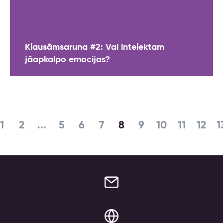
Klausāmsaruna #2: Vai intelektam
jāapkalpo emocijas?
1
2
...
5
6
7
8
9
10
11
12
1