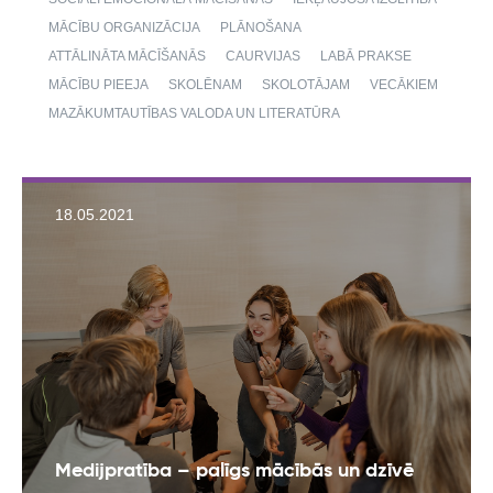
MĀCĪBU ORGANIZĀCIJA
PLĀNOŠANA
ATTĀLINĀTA MĀCĪŠANĀS
CAURVIJAS
LABĀ PRAKSE
MĀCĪBU PIEEJA
SKOLĒNAM
SKOLOTĀJAM
VECĀKIEM
MAZĀKUMTAUTĪBAS VALODA UN LITERATŪRA
18.05.2021
Medijpratība – palīgs mācībās un dzīvē