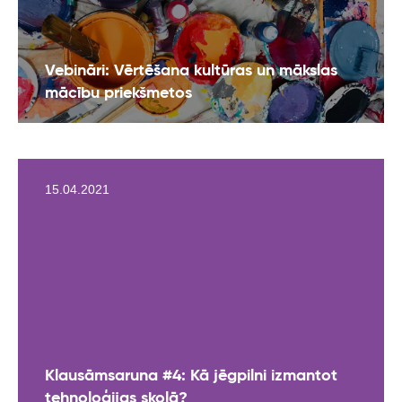
Vebināri: Vērtēšana kultūras un mākslas
mācību priekšmetos
15.04.2021
Klausāmsaruna #4: Kā jēgpilni izmantot
tehnoloģijas skolā?