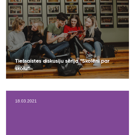
Tiešsaistes diskusiju sērija “Skolēni par
skolu”
18.03.2021