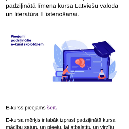
padziļinātā līmeņa kursa Latviešu valoda
un literatūra II īstenošanai.
E-kurss pieejams
šeit.
E-kursa mērķis ir labāk izprast padziļinātā kursa
mācību saturu un pieeju, lai atbalstītu un virzītu