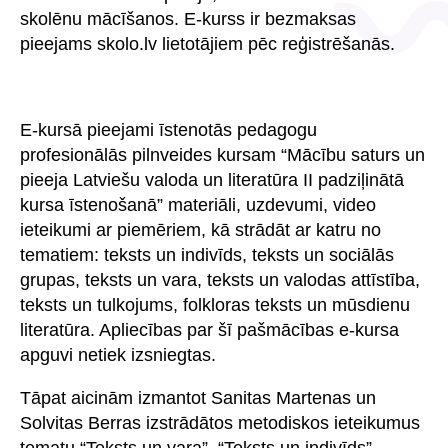
skolēnu mācīšanos. E-kurss ir bezmaksas
pieejams skolo.lv lietotājiem pēc reģistrēšanās.
E-kursā pieejami īstenotās pedagogu
profesionālās pilnveides kursam “Mācību saturs un
pieeja Latviešu valoda un literatūra II padziļinātā
kursa īstenošanā” materiāli, uzdevumi, video
ieteikumi ar piemēriem, kā strādāt ar katru no
tematiem: teksts un indivīds, teksts un sociālās
grupas, teksts un vara, teksts un valodas attīstība,
teksts un tulkojums, folkloras teksts un mūsdienu
literatūra. Apliecības par šī pašmācības e-kursa
apguvi netiek izsniegtas.
Tāpat aicinām izmantot Sanitas Martenas un
Solvitas Berras izstrādātos metodiskos ieteikumus
tematu “Teksts un vara”, “Teksts un indivīds”