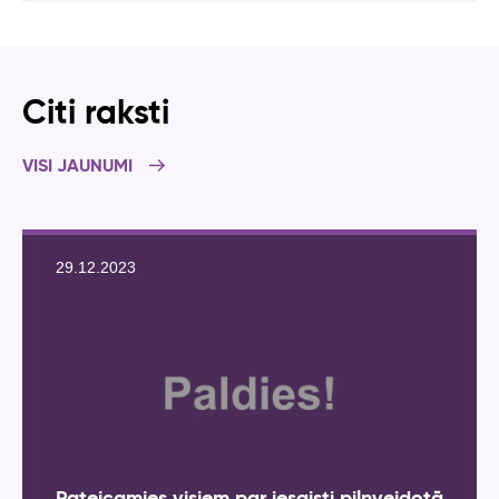
Citi raksti
VISI JAUNUMI
29.12.2023
Pateicamies visiem par iesaisti pilnveidotā