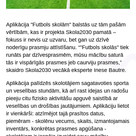
Aplikācija "Futbols skolām" balstās uz tām pašām
vērtībām, kas ir projekta Skola2030 pamatā –
fokuss ir nevis uz uzvaru, bet gan uz dzīvē
noderīgu prasmju attīstīšanu. “"Futbols skolās" tiek
runāts par dzīvesprasmēm, mūsu mācību saturā
tās ir vispārīgās prasmes jeb caurviju prasmes,”
skaidro Skola2030 vecākā eksperte Inese Bautre.
Aplikācija palīdzēs skolotājiem sagatavoties sporta
un veselības stundām, kā arī rast idejas un radošu
pieeju citu fizisko aktivitāšu apguvē saistībā ar
veselības un drošības jautājumiem. Aplikāciju lietot
ir vienkārši: atzīmējot tajā prasītos datus,
piemēram - skolēnu vecums, skaits, izmantojamais
inventārs, konkrētas prasmes apgūšana -