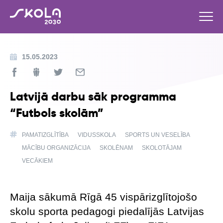
15.05.2023
Latvijā darbu sāk programma
“Futbols skolām”
PAMATIZGLĪTĪBA
VIDUSSKOLA
SPORTS UN VESELĪBA
MĀCĪBU ORGANIZĀCIJA
SKOLĒNAM
SKOLOTĀJAM
VECĀKIEM
Maija sākumā Rīgā 45 vispārizglītojošo
skolu sporta pedagogi piedalījās Latvijas