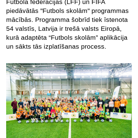
Futbola federācijas (LFF) un FIFA
piedāvātās "Futbols skolām" programmas
mācībās. Programma šobrīd tiek īstenota
54 valstīs, Latvija ir trešā valsts Eiropā,
kurā adaptēta “Futbols skolām” aplikācija
un sākts tās izplatīšanas process.