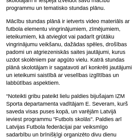
skolotājam ir iespēja izveidot savu mācību
programmu un tematisko stundas plānu.
Mācību stundas plānā ir ietverts video materiāls ar
futbola elementu vingrinājumiem, zīmējumiem,
ieteikumiem, kā atvieglot vai padarīt grūtāku
vingrinājumu veikšanu, dažādas spēles, drošības
padomi un atgriezeniskās saites jautājumi, kurus
uzdot skolēniem par apgūto vielu. Katrā stundas
plānā skolotājam ir sagatavoti arī konkrēti jautājumi
un ieteikumi saistībā ar veselības izglītības un
labbūtības aspektiem.
“Noteikti gribu pateikt lielu paldies bijušajam IZM
Sporta departamenta vadītājam E. Severam, kurš
saveda visas puses kopā, un varējām Latvijā
ieviest programmu "Futbols skolās". Paldies arī
Latvijas Futbola federācijai par veiksmīgo
sadarbību un brīnišķīgi organizēto divu dienu