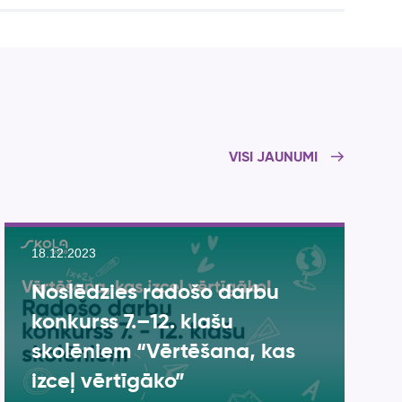
VISI JAUNUMI
18.12.2023
Noslēdzies radošo darbu
konkurss 7.–12. klašu
skolēniem “Vērtēšana, kas
izceļ vērtīgāko”