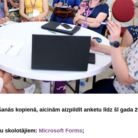
šanās kopienā, aicinām aizpildīt anketu līdz šī gada 2
šu skolotājiem:
Microsoft Forms
;