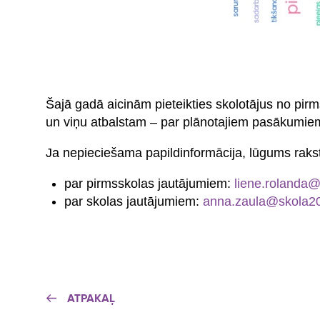
Šajā gadā aicinām pieteikties skolotājus no pirm
un viņu atbalstam – par plānotajiem pasākumiem
Ja nepieciešama papildinformācija, lūgums rakst
par pirmsskolas jautājumiem:
liene.rolanda@
par skolas jautājumiem:
anna.zaula@skola20
ATPAKAĻ