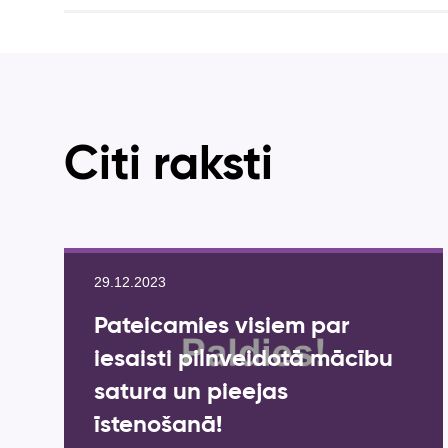
Citi raksti
29.12.2023
Pateicamies visiem par
iesaisti pilnveidotā mācību
satura un pieejas
īstenošanā!