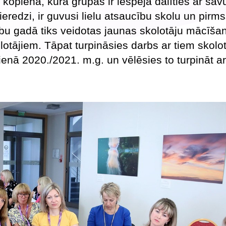
opiena, kurā grupās ir iespēja dalīties ar sav
eredzi, ir guvusi lielu atsaucību skolu un pirm
cību gadā tiks veidotas jaunas skolotāju mācīš
otājiem. Tāpat turpināsies darbs ar tiem skolo
nā 2020./2021. m.g. un vēlēsies to turpināt ar