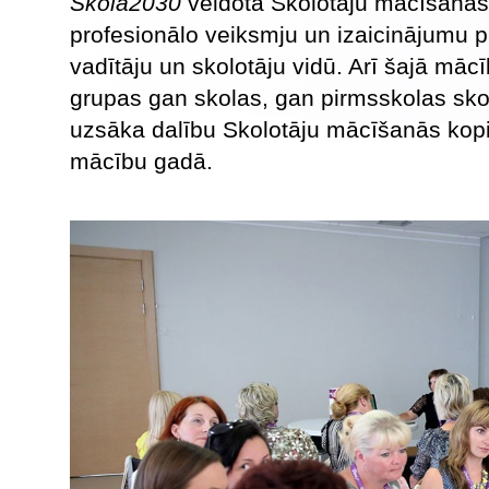
Skola2030
veidotā Skolotāju mācīšanās k
profesionālo veiksmju un izaicinājumu pi
vadītāju un skolotāju vidū. Arī šajā mā
grupas gan skolas, gan pirmsskolas skol
uzsāka dalību Skolotāju mācīšanās kopie
mācību gadā.