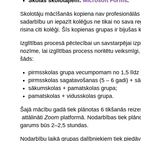
Skolas skolotājiem:
Microsoft Forms
.
Skolotāju mācīšanās kopiena nav profesionālās p
sadarbību un iepazīt kolēģus ne tikai no sava reģ
risina citi kolēģi. Šīs kopienas grupas ir bijuš
Izglītības procesā pēctecībai un savstarpējai i
nozīme, lai izglītības process noritētu veiksmīg
šāds:
pirmsskolas grupa vecumpomam no 1,5 līdz
pirmsskolas sagatavošanas (5 – 6 gadi) + 
sākumskolas + pamatskolas grupa;
pamatskolas + vidusskolas grupa.
Šajā mācību gadā tiek plānotas 6 tikšanās reize
attālināti
Zoom
platformā. Nodarbības tiek plān
garums būs 2–2,5 stundas.
Nodarbību laikā grupas dalībniekiem tiek piedāvā