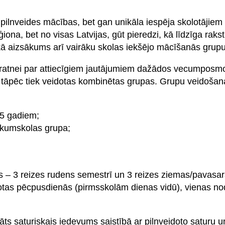
ilnveides mācības, bet gan unikāla iespēja skolotājiem 
iona, bet no visas Latvijas, gūt pieredzi, kā līdzīga rak
as kā aizsākums arī vairāku skolas iekšējo mācīšanās grup
zpratnei par attiecīgiem jautājumiem dažādos vecumposmo
i, tāpēc tiek veidotas kombinētas grupas. Grupu veidošan
 5 gadiem;
sākumskolas grupa;
s – 3 reizes rudens semestrī un 3 reizes ziemas/pavasa
otas pēcpusdienās (pirmsskolām dienas vidū), vienas n
ts saturiskais iedevums saistībā ar pilnveidoto saturu un