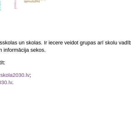
sskolas un skolas. Ir iecere veidot grupas arī skolu vadī
 informācija sekos.
īt:
skola2030.lv
;
30.lv
.