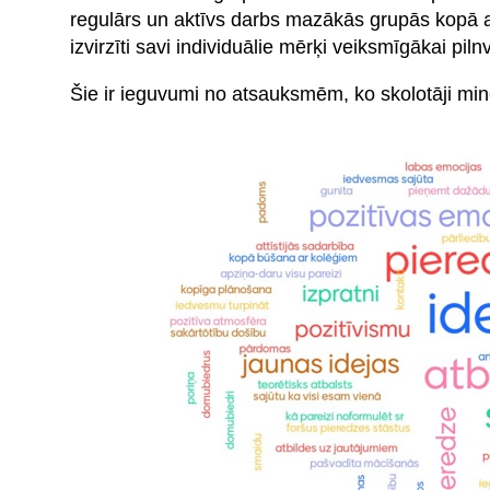
regulārs un aktīvs darbs mazākās grupās kopā ar
izvirzīti savi individuālie mērķi veiksmīgākai p
Šie ir ieguvumi no atsauksmēm, ko skolotāji mi