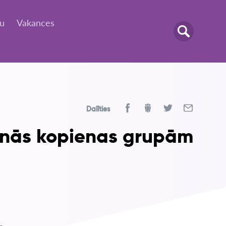
tu
Vakances
Dalīties
šanās kopienas grupām