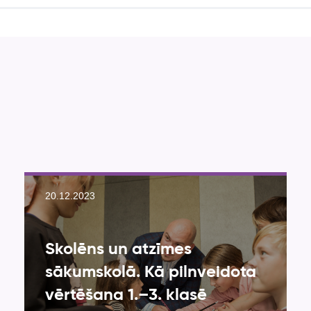
20.12.2023
Skolēns un atzīmes
sākumskolā. Kā pilnveidota
vērtēšana 1.–3. klasē