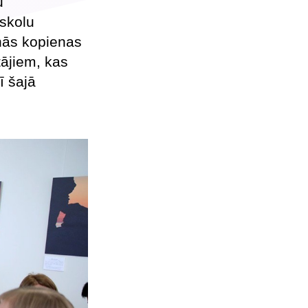
u
sskolu
anās kopienas
tājiem, kas
ī šajā