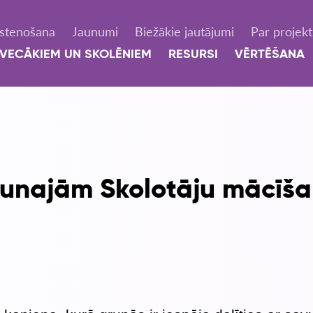
Īstenošana
Jaunumi
Biežākie jautājumi
Par projek
VECĀKIEM UN SKOLĒNIEM
RESURSI
VĒRTĒŠANA
jaunajām Skolotāju mācī