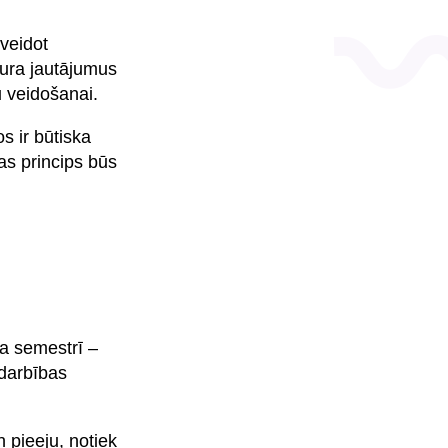
veidot
stura jautājumus
u veidošanai.
s ir būtiska
as princips būs
ra semestrī –
odarbības
 pieeju, notiek