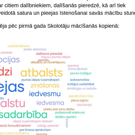
 citiem dalībniekiem, dalīšanās pieredzē, kā arī tiek
ilnveidotā satura un pieejas īstenošanai savās mācību stu
nēja pēc pirmā gada Skolotāju mācīšanās kopienā: