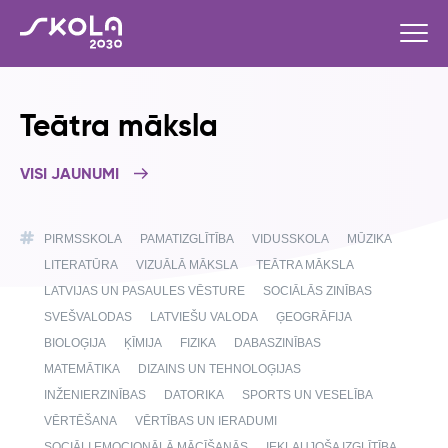
Teātra māksla
VISI JAUNUMI
PIRMSSKOLA
PAMATIZGLĪTĪBA
VIDUSSKOLA
MŪZIKA
LITERATŪRA
VIZUĀLĀ MĀKSLA
TEĀTRA MĀKSLA
LATVIJAS UN PASAULES VĒSTURE
SOCIĀLĀS ZINĪBAS
SVEŠVALODAS
LATVIEŠU VALODA
ĢEOGRĀFIJA
BIOLOĢIJA
ĶĪMIJA
FIZIKA
DABASZINĪBAS
MATEMĀTIKA
DIZAINS UN TEHNOLOĢIJAS
INŽENIERZINĪBAS
DATORIKA
SPORTS UN VESELĪBA
VĒRTĒŠANA
VĒRTĪBAS UN IERADUMI
SOCIĀLI EMOCIONĀLĀ MĀCĪŠANĀS
IEKĻAUJOŠA IZGLĪTĪBA