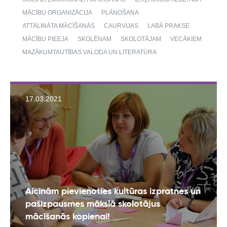
MĀCĪBU ORGANIZĀCIJA
PLĀNOŠANA
ATTĀLINĀTA MĀCĪŠANĀS
CAURVIJAS
LABĀ PRAKSE
MĀCĪBU PIEEJA
SKOLĒNAM
SKOLOTĀJAM
VECĀKIEM
MAZĀKUMTAUTĪBAS VALODA UN LITERATŪRA
17.03.2021
Aicinām pievienoties kultūras izpratnes un
pašizpausmes mākslā skolotājus
mācīšanās kopienai!