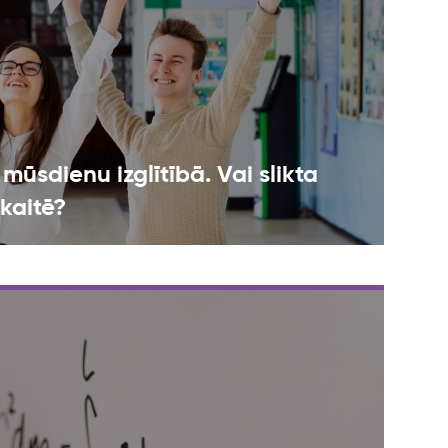
mūsdienu izglītībā. Vai slikta
kaitē?