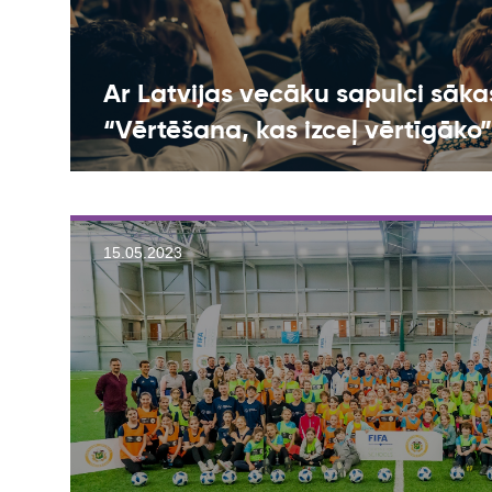
Ar Latvijas vecāku sapulci sā
“Vērtēšana, kas izceļ vērtīgāko”
15.05.2023