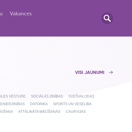
tu
Vakances
VISI JAUNUMI
AULES VĒSTURE
SOCIĀLĀS ZINĪBAS
SVEŠVALODAS
ŽENIERZINĪBAS
DATORIKA
SPORTS UN VESELĪBA
NOŠANA
ATTĀLINĀTA MĀCĪŠANĀS
CAURVIJAS