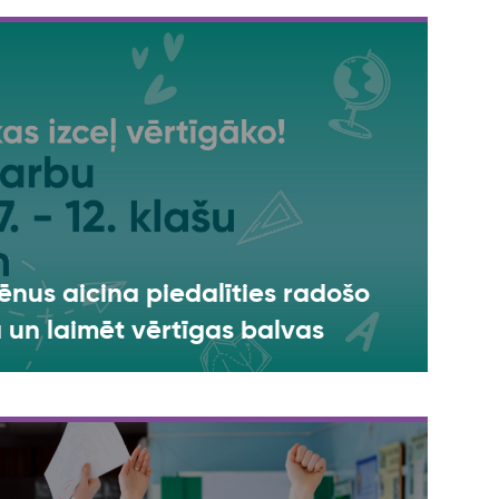
lēnus aicina piedalīties radošo
 un laimēt vērtīgas balvas