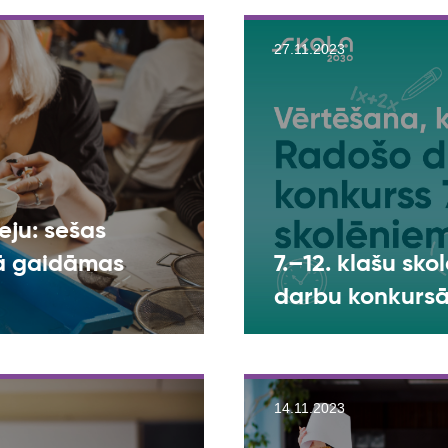
27.11.2023
eju: sešas
nā gaidāmas
7.–12. klašu sko
darbu konkursā
14.11.2023