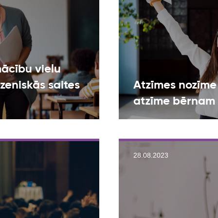
ācību vielu
ezeniskās saites
Atzīmes nozīme 
atzīme bērnam 
28.08.2023