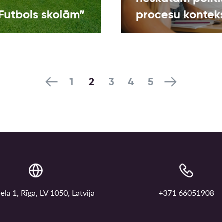
Futbols skolām”
procesu kontek
1
2
3
4
5
ela 1, Rīga, LV 1050, Latvija
+371 66051908