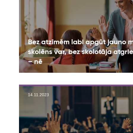
Bez atzīmēm labi apgūt jauno m
skolēns var, bez skolotāja atgri
– nē
14.11.2023