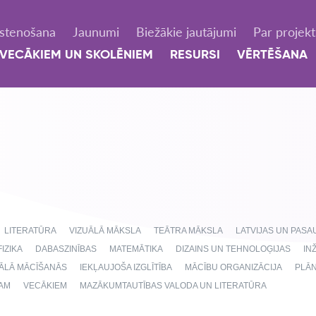
Īstenošana
Jaunumi
Biežākie jautājumi
Par projek
VECĀKIEM UN SKOLĒNIEM
RESURSI
VĒRTĒŠANA
LITERATŪRA
VIZUĀLĀ MĀKSLA
TEĀTRA MĀKSLA
LATVIJAS UN PAS
FIZIKA
DABASZINĪBAS
MATEMĀTIKA
DIZAINS UN TEHNOLOĢIJAS
IN
NĀLĀ MĀCĪŠANĀS
IEKĻAUJOŠA IZGLĪTĪBA
MĀCĪBU ORGANIZĀCIJA
PLĀ
AM
VECĀKIEM
MAZĀKUMTAUTĪBAS VALODA UN LITERATŪRA