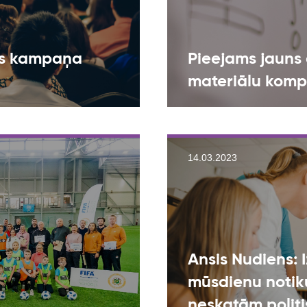
kas kampaņa
Pieejams jauns 
materiālu kompl
14.03.2023
Ansis Nudiens: 
mūsdienu notiku
neskatām politi