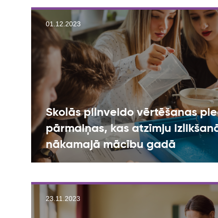
01.12.2023
Skolās pilnveido vērtēšanas pie
pārmaiņas, kas atzīmju izlikša
nākamajā mācību gadā
23.11.2023