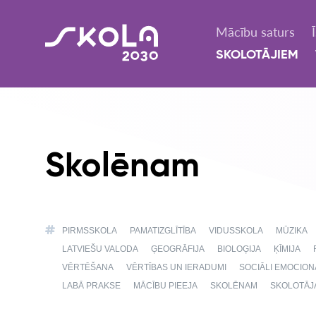
Mācību saturs
SKOLOTĀJIEM
Skolēnam
PIRMSSKOLA
PAMATIZGLĪTĪBA
VIDUSSKOLA
MŪZIKA
LATVIEŠU VALODA
ĢEOGRĀFIJA
BIOLOĢIJA
ĶĪMIJA
VĒRTĒŠANA
VĒRTĪBAS UN IERADUMI
SOCIĀLI EMOCIO
LABĀ PRAKSE
MĀCĪBU PIEEJA
SKOLĒNAM
SKOLOTĀJ