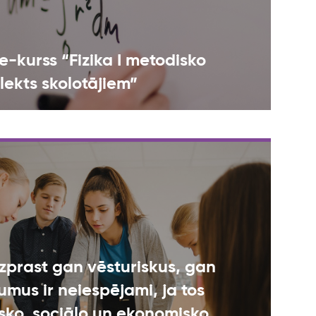
e-kurss “Fizika I metodisko
ekts skolotājiem”
Izprast gan vēsturiskus, gan
mus ir neiespējami, ja tos
sko, sociālo un ekonomisko