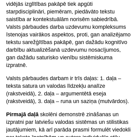
vidējās izglītības pakāpē tiek apgūti
starpdisciplināri, piemēram, piedāvāto tekstu
saistība ar kontekstuālām norisēm sabiedrībā.
Valsts pārbaudes darba uzdevumu kompleksums
īstenojas vairākos aspektos, proti, gan analizējamo
tekstu sarežģītības pakāpē, gan dažādu kognitīvo
darbību aktualizēšanā uzdevumu nosacījumos,
gan dažādu saturisko vienību sistēmiskuma
izpratnē.
Valsts pārbaudes darbam ir trīs daļas: 1. daļa –
teksta satura un valodas līdzekļu analīze
(rakstveidā), 2. daļa – argumentētā eseja
(rakstveidā), 3. daļa – runa un saziņa (mutvārdos).
Pirmajā daļā
skolēni demonstrē zināšanas un
izpratni par latviešu valodas sistēmas un stilistikas
jautājumiem, kā arī parāda prasmi formulēt viedokli