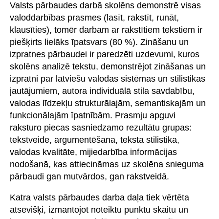
Valsts pārbaudes darbā skolēns demonstrē visas
valoddarbības prasmes (lasīt, rakstīt, runāt,
klausīties), tomēr darbam ar rakstītiem tekstiem ir
piešķirts lielāks īpatsvars (80 %). Zināšanu un
izpratnes pārbaudei ir paredzēti uzdevumi, kuros
skolēns analizē tekstu, demonstrējot zināšanas un
izpratni par latviešu valodas sistēmas un stilistikas
jautājumiem, autora individuālā stila savdabību,
valodas līdzekļu strukturālajām, semantiskajām un
funkcionālajām īpatnībām. Prasmju apguvi
raksturo piecas sasniedzamo rezultātu grupas:
tekstveide, argumentēšana, teksta stilistika,
valodas kvalitāte, mijiedarbība informācijas
nodošanā, kas attiecināmas uz skolēna snieguma
pārbaudi gan mutvārdos, gan rakstveidā.
Katra valsts pārbaudes darba daļa tiek vērtēta
atsevišķi, izmantojot noteiktu punktu skaitu un