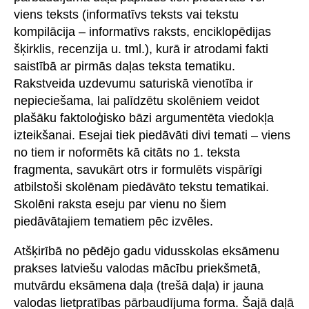
viens teksts (informatīvs teksts vai tekstu
kompilācija – informatīvs raksts, enciklopēdijas
šķirklis, recenzija u. tml.), kurā ir atrodami fakti
saistībā ar pirmās daļas teksta tematiku.
Rakstveida uzdevumu saturiskā vienotība ir
nepieciešama, lai palīdzētu skolēniem veidot
plašāku faktoloģisko bāzi argumentēta viedokļa
izteikšanai. Esejai tiek piedāvāti divi temati – viens
no tiem ir noformēts kā citāts no 1. teksta
fragmenta, savukārt otrs ir formulēts vispārīgi
atbilstoši skolēnam piedāvāto tekstu tematikai.
Skolēni raksta eseju par vienu no šiem
piedāvātajiem tematiem pēc izvēles.
Atšķirībā no pēdējo gadu vidusskolas eksāmenu
prakses latviešu valodas mācību priekšmetā,
mutvārdu eksāmena daļa (trešā daļa) ir jauna
valodas lietpratības pārbaudījuma forma. Šajā daļā