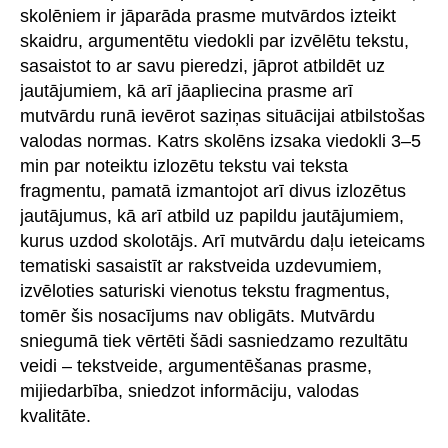
skolēniem ir jāparāda prasme mutvārdos izteikt
skaidru, argumentētu viedokli par izvēlētu tekstu,
sasaistot to ar savu pieredzi, jāprot atbildēt uz
jautājumiem, kā arī jāapliecina prasme arī
mutvārdu runā ievērot saziņas situācijai atbilstošas
valodas normas. Katrs skolēns izsaka viedokli 3–5
min par noteiktu izlozētu tekstu vai teksta
fragmentu, pamatā izmantojot arī divus izlozētus
jautājumus, kā arī atbild uz papildu jautājumiem,
kurus uzdod skolotājs. Arī mutvārdu daļu ieteicams
tematiski sasaistīt ar rakstveida uzdevumiem,
izvēloties saturiski vienotus tekstu fragmentus,
tomēr šis nosacījums nav obligāts. Mutvārdu
sniegumā tiek vērtēti šādi sasniedzamo rezultātu
veidi – tekstveide, argumentēšanas prasme,
mijiedarbība, sniedzot informāciju, valodas
kvalitāte.