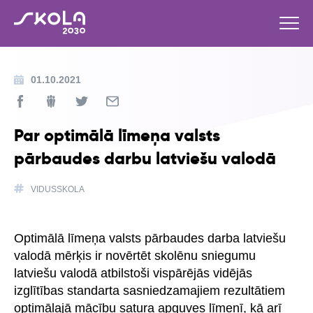
01.10.2021
Par optimālā līmeņa valsts
pārbaudes darbu latviešu valodā
VIDUSSKOLA
Optimālā līmeņa valsts pārbaudes darba latviešu
valodā mērķis ir novērtēt skolēnu sniegumu
latviešu valodā atbilstoši vispārējās vidējās
izglītības standarta sasniedzamajiem rezultātiem
optimālajā mācību satura apguves līmenī, kā arī