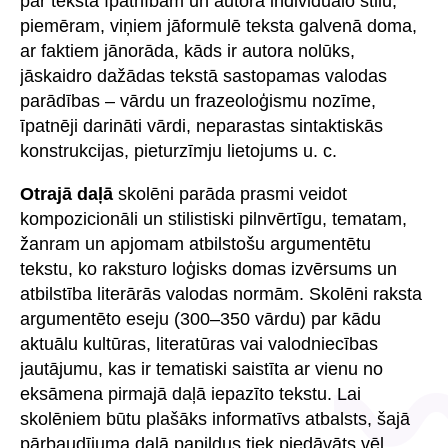
par teksta īpatnībām un autora individuālo stilu,
piemēram, viņiem jāformulē teksta galvenā doma,
ar faktiem jānorāda, kāds ir autora nolūks,
jāskaidro dažādas tekstā sastopamas valodas
parādības – vārdu un frazeoloģismu nozīme,
īpatnēji darināti vārdi, neparastas sintaktiskās
konstrukcijas, pieturzīmju lietojums u. c.
Otrajā daļā
skolēni parāda prasmi veidot
kompozicionāli un stilistiski pilnvērtīgu, tematam,
žanram un apjomam atbilstošu argumentētu
tekstu, ko raksturo loģisks domas izvērsums un
atbilstība literārās valodas normām. Skolēni raksta
argumentēto eseju (300–350 vārdu) par kādu
aktuālu kultūras, literatūras vai valodniecības
jautājumu, kas ir tematiski saistīta ar vienu no
eksāmena pirmajā daļā iepazīto tekstu. Lai
skolēniem būtu plašāks informatīvs atbalsts, šajā
pārbaudījuma daļā papildus tiek piedāvāts vēl