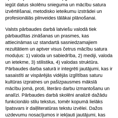
iegūt datus skolēnu snieguma un mācību satura
izvērtēšanai, metodisko ieteikumu izstrādei un
profesionālās pilnveides tālākai plānošanai.
Valsts pārbaudes darbā latviešu valodā tiek
pārbaudītas zināšanas un prasmes, kas
attiecināmas uz standartā sasniedzamajiem
rezultātiem un aptver visus četrus mācību satura
moduļus: 1) valoda un sabiedrība, 2) mediji, valoda
un ietekme, 3) stilistika, 4) valodas struktūra.
Pārbaudes darba saturā ir integrēti jautājumi, kas ir
sasaistīti ar vispārējās vidējās izglītības saturu
kultūras izpratnes un pašizpausmes mākslā
mācību jomā, proti, literāro darbu izmantošanu un
analīzi. Pārbaudes darbā skolēni analizē dažādu
funkcionālo stilu tekstus, tomēr kopumā lielāks
īpatsvars ir daiļliteratūras tekstu izvēlei. Dažos
uzdevumu nosacījumos ir iekļauti jautājumi, kas