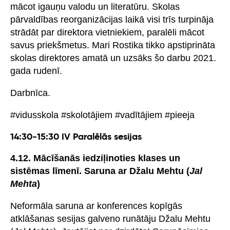
mācot igauņu valodu un literatūru. Skolas
pārvaldības reorganizācijas laikā visi trīs turpināja
strādāt par direktora vietniekiem, paralēli mācot
savus priekšmetus. Mari Rostika tikko apstiprināta
skolas direktores amatā un uzsāks šo darbu 2021.
gada rudenī.
Darbnīca.
#vidusskola #skolotājiem #vadītājiem #pieeja
14:30-15:30 IV Paralēlās sesijas
4.12. Mācīšanās iedziļinoties klases un
sistēmas līmenī. Saruna ar Džalu Mehtu (
Jal
Mehta
)
Neformāla saruna ar konferences kopīgās
atklāšanas sesijas galveno runātāju Džalu Mehtu