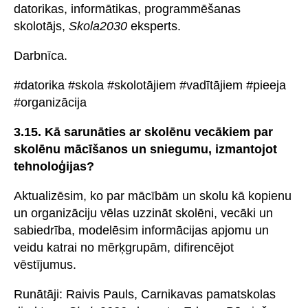
datorikas, informātikas, programmēšanas
skolotājs,
Skola2030
eksperts.
Darbnīca.
#datorika #skola #skolotājiem #vadītājiem #pieeja
#organizācija
3.15. Kā sarunāties ar skolēnu vecākiem par
skolēnu mācīšanos un sniegumu, izmantojot
tehnoloģijas?
Aktualizēsim, ko par mācībām un skolu kā kopienu
un organizāciju vēlas uzzināt skolēni, vecāki un
sabiedrība, modelēsim informācijas apjomu un
veidu katrai no mērķgrupām, difirencējot
vēstījumus.
Runātāji: Raivis Pauls, Carnikavas pamatskolas