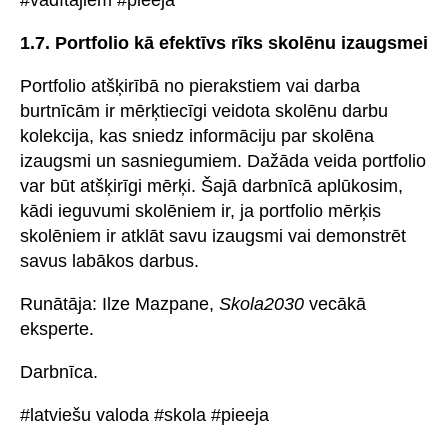
1.7. Portfolio kā efektīvs rīks skolēnu izaugsmei
Portfolio atšķirībā no pierakstiem vai darba
burtnīcām ir mērķtiecīgi veidota skolēnu darbu
kolekcija, kas sniedz informāciju par skolēna
izaugsmi un sasniegumiem. Dažāda veida portfolio
var būt atšķirīgi mērķi. Šajā darbnīcā aplūkosim,
kādi ieguvumi skolēniem ir, ja portfolio mērķis
skolēniem ir atklāt savu izaugsmi vai demonstrēt
savus labākos darbus.
Runātāja: Ilze Mazpane,
Skola2030
vecākā
eksperte.
Darbnīca.
#latviešu valoda #skola #pieeja