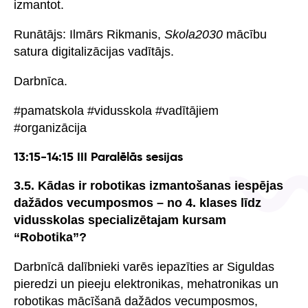
izmantot.
Runātājs: Ilmārs Rikmanis,
Skola2030
mācību
satura digitalizācijas vadītājs.
Darbnīca.
#pamatskola #vidusskola #vadītājiem
#organizācija
13:15-14:15 III Paralēlās sesijas
3.5. Kādas ir robotikas izmantošanas iespējas
dažādos vecumposmos – no 4. klases līdz
vidusskolas specializētajam kursam
“Robotika”?
Darbnīcā dalībnieki varēs iepazīties ar Siguldas
pieredzi un pieeju elektronikas, mehatronikas un
robotikas mācīšanā dažādos vecumposmos,