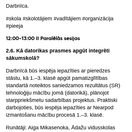
Darbnīca.
#skola #skolotājiem #vadītājiem #organizācija
#pieeja
12:00-13:00 II Paralēlās sesijas
2.6. Kā datorikas prasmes apgūt integrēti
sākumskolā?
Darbnīcā būs iespēja iepazīties ar pieredzes
stāstu, kā 1.–3. klasē apgūt pamatizglītības
standartā noteiktos saniedzamos rezultātus (SR)
tehnoloģiju mācību jomā (datorikā), plānojot
starppriekšmetu sadarbības projektus. Praktiski
darbojoties, būs iespēja iepazīties ar Nearpod
izmantošanu mācību procesā 1.–3. klasē.
Runātāji: Aiga Mikasenoka, Ādažu vidusskolas