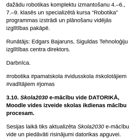
dažādu robotikas komplektu izmantošanu 4.–6.,
7.–9. klasēs un specializētā kursa “Robotika”
programmas izstrādi un plānošanu vidējās
izglītības pakāpē.
Runātājs: Edgars Bajaruns, Siguldas Tehnoloģiju
izglītības centra direktors.
Darbnīca.
#robotika #pamatskola #vidusskola #skolotājiem
#vadītājiem #jomas
3.10.
Skola2030
e-mācību vide DATORIKĀ,
Moodle vides izveide skolas ikdienas mācību
procesam.
Sesijas laikā tiks aktualizēta
Skola2030
e-mācību
vide un piedāvāti risinājumi datorikas apguvei.