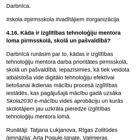
Darbnīca.
#skola #pirmsskola #vadītājiem #organizācija
4.16. Kāda ir izglītības tehnoloģiju mentora
loma pirmsskolā, skolā un pašvaldībā?
Darbnīcā runāsim par to, kādas ir izglītības
tehnoloģiju mentora darba prioritātes pirmsskolā,
skolā un pašvaldībā. Iepazīsimies, kā tiek veidota
atbalstoša vide digitālo tehnoloģiju efektīvai
lietošanai ikdienas mācību procesā izglītības
iestādēs, kas pagājušajā mācību gadā uzsāka
Skola2030
e-mācību vides aprobāciju un kurās
skolotājiem jau uzkrāta pieredze izglītības
tehnoloģiju mentora lomā.
Runātāji: Tatjana Lukjanova, Rīgas Zolitūdes
ģimnāzija; Arta Pogule-Ignate, Valmieras