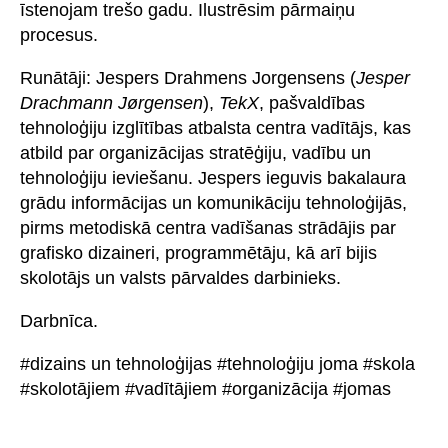
īstenojam trešo gadu. Ilustrēsim pārmaiņu
procesus.
Runātāji: Jespers Drahmens Jorgensens (
Jesper
Drachmann Jørgensen
),
TekX
, pašvaldības
tehnoloģiju izglītības atbalsta centra vadītājs, kas
atbild par organizācijas stratēģiju, vadību un
tehnoloģiju ieviešanu. Jespers ieguvis bakalaura
grādu informācijas un komunikāciju tehnoloģijās,
pirms metodiskā centra vadīšanas strādājis par
grafisko dizaineri, programmētāju, kā arī bijis
skolotājs un valsts pārvaldes darbinieks.
Darbnīca.
#dizains un tehnoloģijas #tehnoloģiju joma #skola
#skolotājiem #vadītājiem #organizācija #jomas