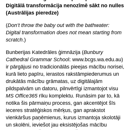
Digitālā transformācija nenozīmē sākt no nulles
(Austrālijas pieredze)
(
Don’t throw the baby out with the bathwater:
Digital transformation does not mean starting from
scratch
.)
Bunberijas Katedrāles ģimnāzija (
Bunbury
Cathedral Grammar Schoo
l: www.bcgs.wa.edu.au)
ir pārgājusi no tradicionālās pieejas mācību norisei,
kurā lieto papīru, ierastos rakstāmpiederumus un
drukātās mācību grāmatas, uz digitālajām
pildspalvām un datoru, pilnvērtīgi izmantojot visu
MS Office365
rīku komplektu. Runāsim par to, kā
notika šis pārmaiņu process, gan akcentējot šīs
ieceres stratēģiskos mērķus, gan aprakstot
vienkāršus paņēmienus, kurus izmantoja skolotāji
un skolēni, ieviešot jau eksistējošas mācību