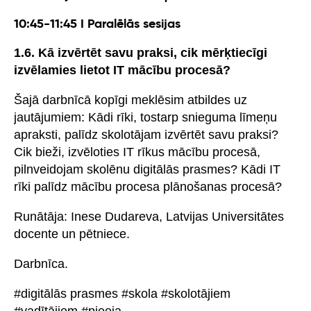
10:45-11:45 I Paralēlās sesijas
1.6. Kā izvērtēt savu praksi, cik mērķtiecīgi
izvēlamies lietot IT mācību procesā?
Šajā darbnīcā kopīgi meklēsim atbildes uz
jautājumiem: Kādi rīki, tostarp snieguma līmeņu
apraksti, palīdz skolotājam izvērtēt savu praksi?
Cik bieži, izvēloties IT rīkus mācību procesā,
pilnveidojam skolēnu digitālās prasmes? Kādi IT
rīki palīdz mācību procesa plānošanas procesā?
Runātāja: Inese Dudareva, Latvijas Universitātes
docente un pētniece.
Darbnīca.
#digitālās prasmes #skola #skolotājiem
#vadītājiem #pieeja