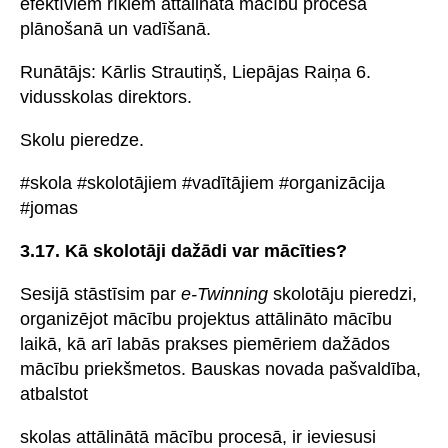
efektīviem rīkiem attālinātā mācību procesa
plānošanā un vadīšanā.
Runātājs: Kārlis Strautiņš, Liepājas Raiņa 6.
vidusskolas direktors.
Skolu pieredze.
#skola #skolotājiem #vadītājiem #organizācija
#jomas
3.17. Kā skolotāji dažādi var mācīties?
Sesijā stāstīsim par
e-Twinning
skolotāju pieredzi,
organizējot mācību projektus attālināto mācību
laikā, kā arī labās prakses piemēriem dažādos
mācību priekšmetos. Bauskas novada pašvaldība,
atbalstot
skolas attālinātā mācību procesā, ir ieviesusi