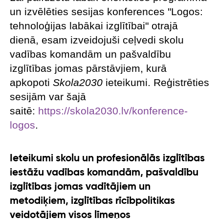
un izvēlēties sesijas konferences "Logos:
tehnoloģijas labākai izglītībai" otrajā
dienā, esam izveidojuši ceļvedi skolu
vadības komandām un pašvaldību
izglītības jomas pārstāvjiem, kurā
apkopoti
Skola2030
ieteikumi. Reģistrēties
sesijām var šajā
saitē:
https://skola2030.lv/konference-
logos
.
Ieteikumi skolu un profesionālās izglītības
iestāžu vadības komandām, pašvaldību
izglītības jomas vadītājiem un
metodiķiem, izglītības rīcībpolitikas
veidotājiem visos līmeņos