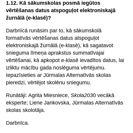
1.12. Kā sākumskolas posmā iegūtos
vērtēšanas datus atspoguļot elektroniskajā
žurnālā (e-klasē)?
Darbnīcā runāsim par to, kā sākumskolā
formatīvās vērtēšanas datus atspoguļot
elektroniskajā žurnālā (e-klasē), kā sagatavot
snieguma līmeņa aprakstus summatīvajai
vērtēšanai, kā apkopot e-klasē ievadītos datus, lai
izliktu mācību gada noslēguma vērtējumu.
Iepazīsieties ar Jūrmalas Alternatīvās skolas
pieredzi, vērtējot skolēnu sniegumu.
Runātāji: Agrita Miesniece,
Skola203
0 vecākā
eksperte; Liene Jankovska, Jūrmalas Alternatīvās
skolas skolotāja.
Darbnīca.