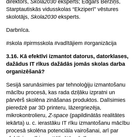
direktors,
Skola2030
eksperts; Edgars Bērziņš,
Starptautiskās vidusskolas “Ekziperī” vēstures
skolotājs,
Skola2030
eksperts.
Darbnīca.
#skola #pirmsskola #vadītājiem #organizācija
3.16. Kā efektīvi izmantot datorus, datorklases,
dažādus IT rīkus dažādās jomās skolas darba
organizēšanā?
Sesijā sarunāsimies par tehnoloģiju izmantošanu
mācību procesā, kas rada dziļāku izpratni un
pārvērš skolēna zināšanas produktos. Dalīsimies
pieredzē par 3D printeru, lāzergriezēja,
mikrokontrolieru,
Z-space
(papildinātās realitātes
iekārta) u. c. ierastāku IT rīku izmantošanu mācību
procesā skolēna potenciāla vairošanai, arī par