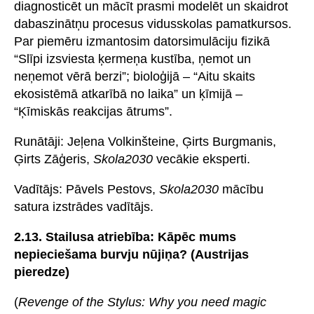
diagnosticēt un mācīt prasmi modelēt un skaidrot
dabaszinātņu procesus vidusskolas pamatkursos.
Par piemēru izmantosim datorsimulāciju fizikā
“Slīpi izsviesta ķermeņa kustība, ņemot un
neņemot vērā berzi”; bioloģijā – “Aitu skaits
ekosistēmā atkarībā no laika” un ķīmijā –
“Ķīmiskās reakcijas ātrums”.
Runātāji: Jeļena Volkinšteine, Ģirts Burgmanis,
Ģirts Zāģeris,
Skola2030
vecākie eksperti.
Vadītājs: Pāvels Pestovs,
Skola2030
mācību
satura izstrādes vadītājs.
2.13. Stailusa atriebība: Kāpēc mums
nepieciešama burvju nūjiņa? (Austrijas
pieredze)
(
Revenge of the Stylus: Why you need magic