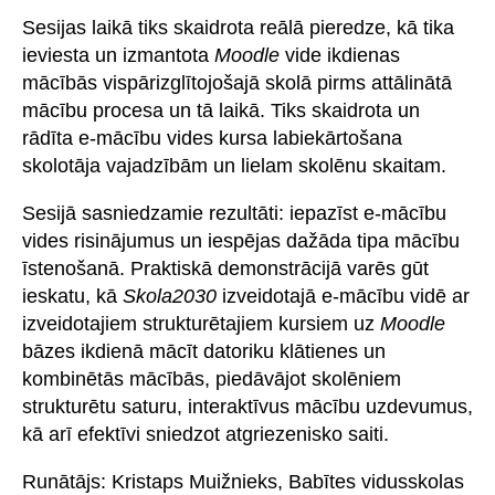
Sesijas laikā tiks skaidrota reālā pieredze, kā tika
ieviesta un izmantota
Moodle
vide ikdienas
mācībās vispārizglītojošajā skolā pirms attālinātā
mācību procesa un tā laikā. Tiks skaidrota un
rādīta e-mācību vides kursa labiekārtošana
skolotāja vajadzībām un lielam skolēnu skaitam.
Sesijā sasniedzamie rezultāti: iepazīst e-mācību
vides risinājumus un iespējas dažāda tipa mācību
īstenošanā. Praktiskā demonstrācijā varēs gūt
ieskatu, kā
Skola2030
izveidotajā e-mācību vidē ar
izveidotajiem strukturētajiem kursiem uz
Moodle
bāzes ikdienā mācīt datoriku klātienes un
kombinētās mācībās, piedāvājot skolēniem
strukturētu saturu, interaktīvus mācību uzdevumus,
kā arī efektīvi sniedzot atgriezenisko saiti.
Runātājs: Kristaps Muižnieks, Babītes vidusskolas