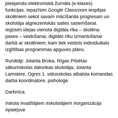
pieejamās elektroniskā žurnāla (e-klases)
funkcijas. Iepazīsim
Google Classroom
iespējas
skolēniem sekot savam mācīšanās progresam un
skolotāja atgriezeniskās saites saņemšanai.
Iegūsim idejas vienota digitāla rīka – skolēna
pases – veidošanai, digitālo rīku izmantošanai
darbā ar skolēniem, kam tiek veidots individuālais
izglītības programmas apguves plāns.
Runātāji: Jolanta Broka, Rīgas Pilsētas
sākumskolas datorikas skolotāja; Jolanta
Lamstere, Ogres 1. vidusskolas atbalsta komandas
darba koordinatore, psiholoģe.
Darbnīca.
#skola #vadītājiem #skolotājiem #organizācija
#piekļuve