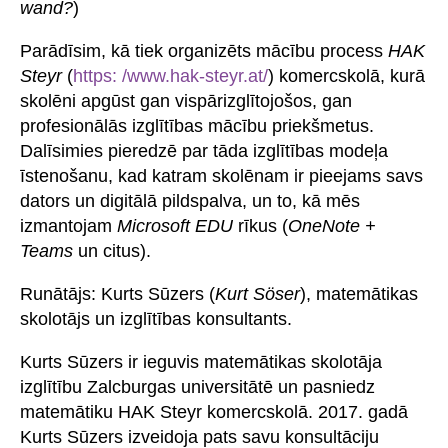
wand?
)
Parādīsim, kā tiek organizēts mācību process
HAK
Steyr
(
https: /www.hak-steyr.at/
) komercskolā, kurā
skolēni apgūst gan vispārizglītojošos, gan
profesionālās izglītības mācību priekšmetus.
Dalīsimies pieredzē par tāda izglītības modeļa
īstenošanu, kad katram skolēnam ir pieejams savs
dators un digitālā pildspalva, un to, kā mēs
izmantojam
Microsoft EDU
rīkus (
OneNote +
Teams
un citus).
Runātājs: Kurts Sūzers (
Kurt Söser
), matemātikas
skolotājs un izglītības konsultants.
Kurts Sūzers ir ieguvis matemātikas skolotāja
izglītību Zalcburgas universitātē un pasniedz
matemātiku HAK Steyr komercskolā. 2017. gadā
Kurts Sūzers izveidoja pats savu konsultāciju