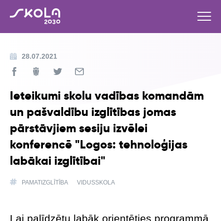
28.07.2021
Ieteikumi skolu vadības komandām
un pašvaldību izglītības jomas
pārstāvjiem sesiju izvēlei
konferencē "Logos: tehnoloģijas
labākai izglītībai"
PAMATIZGLĪTĪBA
VIDUSSKOLA
Lai palīdzētu labāk orientēties programmā