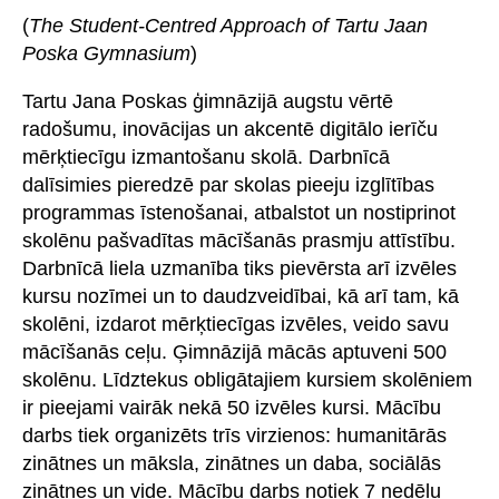
(
The Student-Centred Approach of Tartu Jaan
Poska Gymnasium
)
Tartu Jana Poskas ģimnāzijā augstu vērtē
radošumu, inovācijas un akcentē digitālo ierīču
mērķtiecīgu izmantošanu skolā. Darbnīcā
dalīsimies pieredzē par skolas pieeju izglītības
programmas īstenošanai, atbalstot un nostiprinot
skolēnu pašvadītas mācīšanās prasmju attīstību.
Darbnīcā liela uzmanība tiks pievērsta arī izvēles
kursu nozīmei un to daudzveidībai, kā arī tam, kā
skolēni, izdarot mērķtiecīgas izvēles, veido savu
mācīšanās ceļu. Ģimnāzijā mācās aptuveni 500
skolēnu. Līdztekus obligātajiem kursiem skolēniem
ir pieejami vairāk nekā 50 izvēles kursi. Mācību
darbs tiek organizēts trīs virzienos: humanitārās
zinātnes un māksla, zinātnes un daba, sociālās
zinātnes un vide. Mācību darbs notiek 7 nedēļu