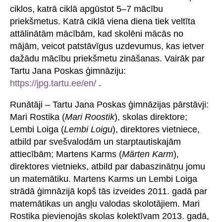
ciklos, katrā ciklā apgūstot 5–7 mācību
priekšmetus. Katrā ciklā viena diena tiek veltīta
attālinātām mācībām, kad skolēni mācās no
mājām, veicot patstāvīgus uzdevumus, kas ietver
dažādu mācību priekšmetu zināšanas. Vairāk par
Tartu Jana Poskas ģimnāziju:
https://jpg.tartu.ee/en/
.
Runātāji – Tartu Jana Poskas ģimnāzijas pārstāvji:
Mari Rostika (
Mari Roostik
), skolas direktore;
Lembi Loiga (
Lembi Loigu
), direktores vietniece,
atbild par svešvalodām un starptautiskajām
attiecībām; Martens Karms (
Märten Karm
),
direktores vietnieks, atbild par dabaszinātņu jomu
un matemātiku. Martens Karms un Lembi Loiga
strādā ģimnāzijā kopš tās izveides 2011. gadā par
matemātikas un angļu valodas skolotājiem. Mari
Rostika pievienojās skolas kolektīvam 2013. gadā,