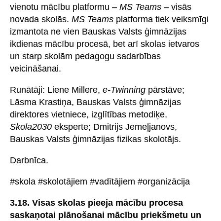
vienotu mācību platformu –
MS Teams
– visās
novada skolās.
MS Teams
platforma tiek veiksmīgi
izmantota ne vien Bauskas Valsts ģimnāzijas
ikdienas mācību procesā, bet arī skolas ietvaros
un starp skolām pedagogu sadarbības
veicināšanai.
Runātāji: Liene Millere,
e-Twinning
pārstāve;
Lāsma Krastiņa, Bauskas Valsts ģimnāzijas
direktores vietniece, izglītības metodiķe,
Skola2030
eksperte; Dmitrijs Jemeļjanovs,
Bauskas Valsts ģimnāzijas fizikas skolotājs.
Darbnīca.
#skola #skolotājiem #vadītājiem #organizācija
3.18. Visas skolas pieeja mācību procesa
saskaņotai plānošanai mācību priekšmetu un