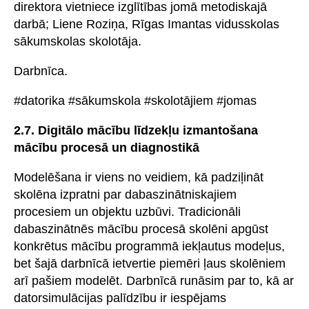
direktora vietniece izglītības jomā metodiskajā
darbā; Liene Roziņa, Rīgas Imantas vidusskolas
sākumskolas skolotāja.
Darbnīca.
#datorika #sākumskola #skolotājiem #jomas
2.7. Digitālo mācību līdzekļu izmantošana
mācību procesā un diagnostikā
Modelēšana ir viens no veidiem, kā padziļināt
skolēna izpratni par dabaszinātniskajiem
procesiem un objektu uzbūvi. Tradicionāli
dabaszinātnēs mācību procesā skolēni apgūst
konkrētus mācību programmā iekļautus modeļus,
bet šajā darbnīcā ietvertie piemēri ļaus skolēniem
arī pašiem modelēt. Darbnīcā runāsim par to, kā ar
datorsimulācijas palīdzību ir iespējams