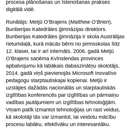
procesa plānošanas un īstenošanas prakses
digitālā vidē.
Runātājs: Metjū O’Brajens (
Matthew O’Brien
),
Bunberijas Katedrāles ģimnāzijas direktors.
Bunberijas Katedrāles ģimnāzija ir skola Austrālijas
rietumdaļā, kurā mācās bērni no pirmsskolas līdz
12. klasei, tai ir arī internāts. 2006. gadā Metjū
O’Brajens saņēma Kvīnslendas provinces
apbalvojumu kā labākais dabaszinātņu skolotājs,
2014. gadā viņš pievienojās Microsoft Inovatīvo
pedagogu starptautiskajai kopienai. Metjū ir
uzstājies dažādās nacionālās un starptautiskās
izglītības konferencēs par izglītības un pārmaiņu
vadības jautājumiem un izglītības tehnoloģijām.
Viņam patīk izmantot tehnoloģijas un rast veidus,
kā skolotāji tās var izmantot, lai veidotu mācību
procesu labāku, efektīvāku un interesantāku.