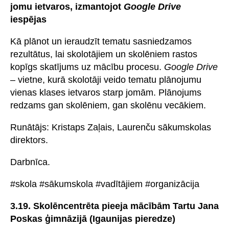
jomu ietvaros, izmantojot
Google Drive
iespējas
Kā plānot un ieraudzīt tematu sasniedzamos
rezultātus, lai skolotājiem un skolēniem rastos
kopīgs skatījums uz mācību procesu.
Google Drive
– vietne, kurā skolotāji veido tematu plānojumu
vienas klases ietvaros starp jomām. Plānojums
redzams gan skolēniem, gan skolēnu vecākiem.
Runātājs: Kristaps Zaļais, Laurenču sākumskolas
direktors.
Darbnīca.
#skola #sākumskola #vadītājiem #organizācija
3.19. Skolēncentrēta pieeja mācībām Tartu Jana
Poskas ģimnāzijā (Igaunijas pieredze)