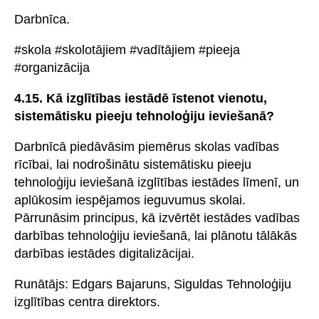
Darbnīca.
#skola #skolotājiem #vadītājiem #pieeja
#organizācija
4.15. Kā izglītības iestādē īstenot vienotu,
sistemātisku pieeju tehnoloģiju ieviešanā?
Darbnīcā piedāvāsim piemērus skolas vadības
rīcībai, lai nodrošinātu sistemātisku pieeju
tehnoloģiju ieviešanā izglītības iestādes līmenī, un
aplūkosim iespējamos ieguvumus skolai.
Pārrunāsim principus, kā izvērtēt iestādes vadības
darbības tehnoloģiju ieviešanā, lai plānotu tālākās
darbības iestādes digitalizācijai.
Runātājs: Edgars Bajaruns, Siguldas Tehnoloģiju
izglītības centra direktors.