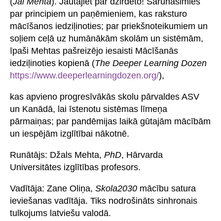
(
Jal Mehta
). Jautājiet par dzirdēto! Sarunāsimies
par principiem un paņēmieniem, kas raksturo
mācīšanos iedziļinoties; par priekšnoteikumiem un
soļiem ceļā uz humānākām skolām un sistēmām,
īpaši Mehtas pašreizējo iesaisti Mācīšanās
iedziļinoties kopienā (
The Deeper Learning Dozen
https://www.deeperlearningdozen.org/
),
kas apvieno progresīvākās skolu pārvaldes ASV
un Kanādā, lai īstenotu sistēmas līmeņa
pārmaiņas; par pandēmijas laikā gūtajām mācībām
un iespējām izglītībai nākotnē.
Runātājs: Džals Mehta,
PhD
, Hārvarda
Universitātes izglītības profesors.
Vadītāja: Zane Oliņa,
Skola2030
mācību satura
ieviešanas vadītāja. Tiks nodrošināts sinhronais
tulkojums latviešu valodā.