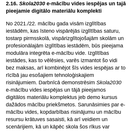
2.16.
Skola2030
e-mācību vides iespējas un tajā
pieejamie digitālo materiālu komplekti
No 2021./22. mācību gada visām izglītības
iestādēm, kas īsteno vispārējās izglītības saturu,
tostarp pirmsskolā, vispārizglītojošajām skolām un
profesionālajām izglītības iestādēm, būs pieejama
modulāra integrēta e-mācību vide. Izglītības
iestādes, kas to vēlēsies, varēs izmantot šo vidi
bez maksas, arī kombinējot šīs vides iespējas ar to
rīcībā jau esošajiem tehnoloģiskajiem
risinājumiem. Darbnīcā demonstrēsim
Skola2030
e-mācību vides iespējas un tājā pieejamos
digitālos materiālu komplektus jeb demo kursus
dažādos mācību priekšmetos. Sarunāsimies par e-
mācību vides, kopdarbības risinājumu un mācību
resursu krātuves sasaisti, kā arī veidiem un
scenārijiem, kā un kāpēc skola šos rīkus var