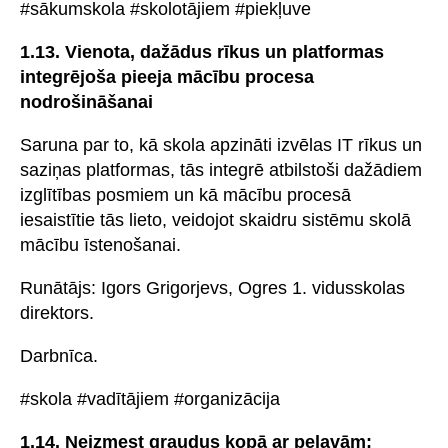
#sākumskola #skolotājiem #piekļuve
1.13. Vienota, dažādus rīkus un platformas
integrējoša pieeja mācību procesa
nodrošināšanai
Saruna par to, kā skola apzināti izvēlas IT rīkus un
saziņas platformas, tās integrē atbilstoši dažādiem
izglītības posmiem un kā mācību procesā
iesaistītie tās lieto, veidojot skaidru sistēmu skolā
mācību īstenošanai.
Runātājs: Igors Grigorjevs, Ogres 1. vidusskolas
direktors.
Darbnīca.
#skola #vadītājiem #organizācija
1.14. Neizmest graudus kopā ar pelavām: