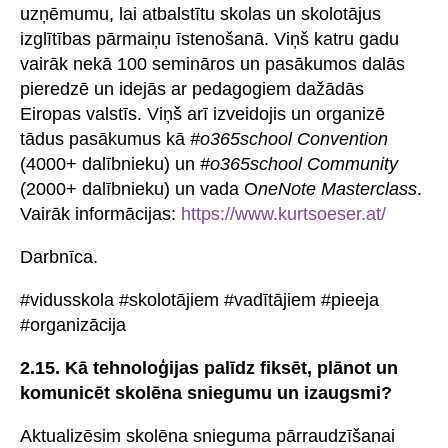
uzņēmumu, lai atbalstītu skolas un skolotājus
izglītības pārmaiņu īstenošanā. Viņš katru gadu
vairāk nekā 100 semināros un pasākumos dalās
pieredzē un idejās ar pedagogiem dažādās
Eiropas valstīs. Viņš arī izveidojis un organizē
tādus pasākumus kā
#o365school Convention
(4000+ dalībnieku) un
#o365school Community
(2000+ dalībnieku) un vada O
neNote Masterclass
.
Vairāk informācijas:
https://www.kurtsoeser.at/
Darbnīca.
#vidusskola #skolotājiem #vadītājiem #pieeja
#organizācija
2.15. Kā tehnoloģijas palīdz fiksēt, plānot un
komunicēt skolēna sniegumu un izaugsmi?
Aktualizēsim skolēna snieguma pārraudzīšanai