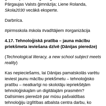
Pārgaujas Valsts ģimnāzija; Liene Rolanda,
Skola2030
vecākā eksperte.
Darbnīca.
#pirmsskola #skola #vadītājiem #organizācija
4.17. Tehnoloģiskā pratība – jauna mācību
priekšmeta ieviešana dzīvē (Dānijas pieredze)
(
Technological literacy, a new school subject meets
reality
)
Kas nepieciešams, lai Dānijas pamatskolās varētu
ieviest jaunu mācību priekšmetu – tehnoloģisko
pratību – neatkarīgi no skolotāju iepriekšējām
tehnoloģiskajām un digitālajām prasmēm?
Dalīsimies pieredzē par mūsu pašvaldības
tehnoloģiju izglītības atbalsta centra darbu, ko