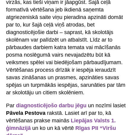
virzās, kas tieši viņam ir jāapgūst. Šajā ceļā
formatīvā vērtēšana jeb ikdienā saņemta
atgriezeniskā saite viņu pieradina apzināti domāt
par to, kur šajā ceļā viņš atrodas, bet
diagnosticējošie darbi – saprast, kā skolotājs
skolēnam var palīdzēt un atbalstīt. Līdz ar to
pārbaudes darbiem katra temata vai mācīšanās
posma noslēgumā vairs nevajadzētu būt kā
veiksmes spēlei vai biedējošam pārbaudījumam.
Vērtēšanas process drīzāk ir iespēja ieraudzīt
savas zināšanas un prasmes, apzināties savas
spējas un turpmākās iespējas, sarunāties par tām
ar skolotāju un citiem skolēniem.
Par
diagnosticējošo darbu jēgu
un nozīmi lasiet
Pāvela Pestova
rakstā. Lasiet arī par to, kā
vērtēšanas prakse mainās
Liepājas Valsts 1.
ģimnāzijā
un ko un kā vērtē
Rīgas PII “Viršu