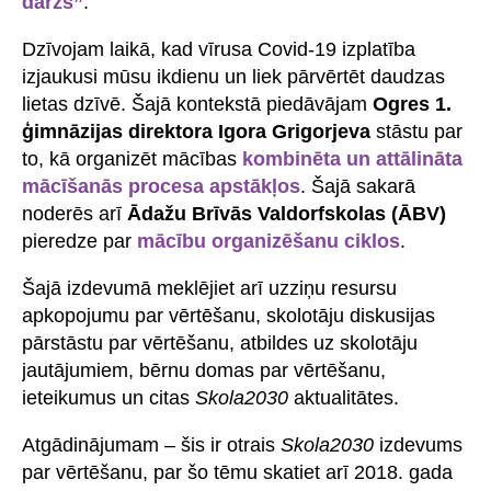
dārzs”
.
Dzīvojam laikā, kad vīrusa Covid-19 izplatība
izjaukusi mūsu ikdienu un liek pārvērtēt daudzas
lietas dzīvē. Šajā kontekstā piedāvājam
Ogres 1.
ģimnāzijas direktora Igora Grigorjeva
stāstu par
to, kā organizēt mācības
kombinēta un attālināta
mācīšanās procesa apstākļos
. Šajā sakarā
noderēs arī
Ādažu Brīvās Valdorfskolas (ĀBV)
pieredze par
mācību organizēšanu ciklos
.
Šajā izdevumā meklējiet arī uzziņu resursu
apkopojumu par vērtēšanu, skolotāju diskusijas
pārstāstu par vērtēšanu, atbildes uz skolotāju
jautājumiem, bērnu domas par vērtēšanu,
ieteikumus un citas
Skola2030
aktualitātes.
Atgādinājumam – šis ir otrais
Skola2030
izdevums
par vērtēšanu, par šo tēmu skatiet arī 2018. gada