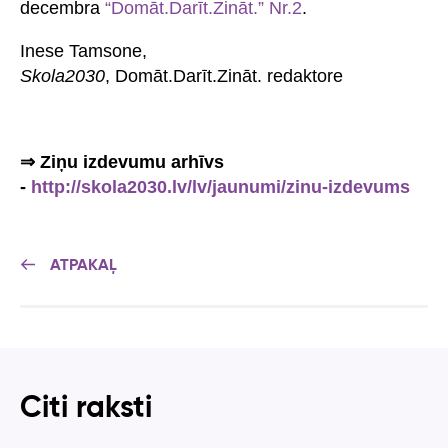
decembra
“Domāt.Darīt.Zināt.” Nr.2
.
Inese Tamsone,
Skola2030
, Domāt.Darīt.Zināt. redaktore
⇒ Ziņu izdevumu arhīvs
-
http://skola2030.lv/lv/jaunumi/zinu-izdevums
ATPAKAĻ
Citi raksti