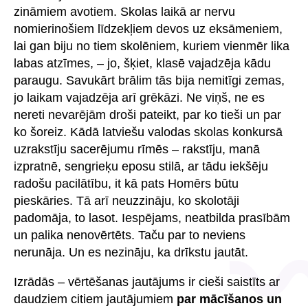
zināmiem avotiem. Skolas laikā ar nervu
nomierinošiem līdzekļiem devos uz eksāmeniem,
lai gan biju no tiem skolēniem, kuriem vienmēr lika
labas atzīmes, – jo, šķiet, klasē vajadzēja kādu
paraugu. Savukārt brālim tās bija nemitīgi zemas,
jo laikam vajadzēja arī grēkāzi. Ne viņš, ne es
nereti nevarējām droši pateikt, par ko tieši un par
ko šoreiz. Kādā latviešu valodas skolas konkursā
uzrakstīju sacerējumu rīmēs – rakstīju, manā
izpratnē, sengrieķu eposu stilā, ar tādu iekšēju
radošu pacilātību, it kā pats Homērs būtu
pieskāries. Tā arī neuzzināju, ko skolotāji
padomāja, to lasot. Iespējams, neatbilda prasībām
un palika nenovērtēts. Taču par to neviens
nerunāja. Un es nezināju, ka drīkstu jautāt.
Izrādās – vērtēšanas jautājums ir cieši saistīts ar
daudziem citiem jautājumiem
par mācīšanos un