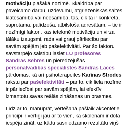
motivāciju
plašākā nozīmē. Skaidrība par
paveicamo darbu, uzdevumu, atgriezeniskās saites
klātesamība vai neesamība, tas, cik tā ir konkrēta,
saprotama, palīdzoša, atbilstoša adresātam, – tie ir
nozīmīgi faktori, kas ietekmē motivāciju un virza
tālāku izaugsmi, rada vai grauj pārliecību par
savām spējām jeb pašefektivitāti. Par šo faktoru
savstarpējo saistību lasiet
LU profesores
Sandras Sebres
un pieredzējušās
personālvadības speciālistes Sandras Lāces
pārdomas, kā arī psihoterapeites
Karīnas Strodes
rakstu par
pašefektivitāti
– par to, cik liela nozīme
ir pārliecībai par savām spējām, lai efektīvi
izmantotu savas reālās zināšanas un prasmes.
Līdz ar to, manuprāt, vērtēšanā pašlaik akcentētie
principi ir vērtīgi jau ar to vien, ka skolēnam ir dota
iespēja zināt, uz kādu sasniedzamo rezultātu viņš