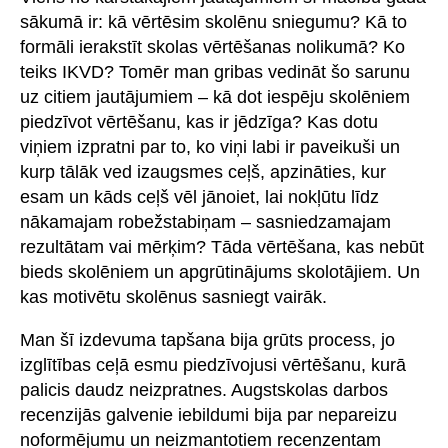
sākumā ir: kā vērtēsim skolēnu sniegumu? Kā to
formāli ierakstīt skolas vērtēšanas nolikumā? Ko
teiks IKVD? Tomēr man gribas vedināt šo sarunu
uz citiem jautājumiem – kā dot iespēju skolēniem
piedzīvot vērtēšanu, kas ir jēdzīga? Kas dotu
viņiem izpratni par to, ko viņi labi ir paveikuši un
kurp tālāk ved izaugsmes ceļš, apzināties, kur
esam un kāds ceļš vēl jānoiet, lai nokļūtu līdz
nākamajam robežstabiņam – sasniedzamajam
rezultātam vai mērķim? Tāda vērtēšana, kas nebūt
bieds skolēniem un apgrūtinājums skolotājiem. Un
kas motivētu skolēnus sasniegt vairāk.
Man šī izdevuma tapšana bija grūts process, jo
izglītības ceļā esmu piedzīvojusi vērtēšanu, kurā
palicis daudz neizpratnes. Augstskolas darbos
recenzijās galvenie iebildumi bija par nepareizu
noformējumu un neizmantotiem recenzentam