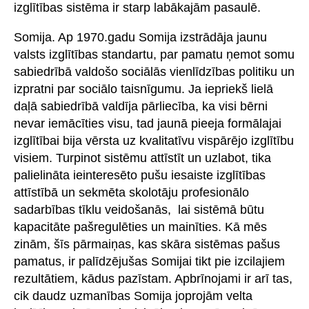
izglītības sistēma ir starp labākajām pasaulē.
Somija. Ap 1970.gadu Somija izstrādāja jaunu
valsts izglītības standartu, par pamatu ņemot somu
sabiedrībā valdošo sociālās vienlīdzības politiku un
izpratni par sociālo taisnīgumu. Ja iepriekš lielā
daļā sabiedrībā valdīja pārliecība, ka visi bērni
nevar iemācīties visu, tad jaunā pieeja formālajai
izglītībai bija vērsta uz kvalitatīvu vispārējo izglītību
visiem. Turpinot sistēmu attīstīt un uzlabot, tika
palielināta ieinteresēto pušu iesaiste izglītības
attīstībā un sekmēta skolotāju profesionālo
sadarbības tīklu veidošanās, lai sistēmā būtu
kapacitāte pašregulēties un mainīties. Kā mēs
zinām, šīs pārmaiņas, kas skāra sistēmas pašus
pamatus, ir palīdzējušas Somijai tikt pie izcilajiem
rezultātiem, kādus pazīstam. Apbrīnojami ir arī tas,
cik daudz uzmanības Somija joprojām velta