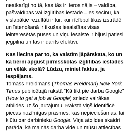
neatkarīgi no tā, kas tās ir ierosinājis – valdība,
pašvaldības vai izglītības iestāde – es secinu, ka
vislabākie rezultāti ir tur, kur rīcībpolitikas izstrādē
un īstenošanā ir tikušas iesaistītas visas
ieinteresētās puses un viņu iesaiste ir bijusi patiesi
jēgpilna un tas ir darīts efektīvi.
Kas liecina par to, ka valstīm jāpārskata, ko un
kā bērni apgūst pirmsskolas izglītības iestādēs
un vēlāk skolā? Lūdzu, miniet faktus, ja
iespējams.
Tomass Freidmans (
Thomas Freidman
)
New York
Times
publicētajā rakstā “Kā tikt pie darba Google”
(
How to get a job at Google
) sniedz vairākas
atbildes uz šo jautājumu. Rakstā viņš identificē
piecas nozīmīgas prasmes, kas nepieciešamas, lai
kļūtu par darbinieku
Google
. Viņa atbildes skaidri
parāda, kā mainās darba vide un mūsu attiecības