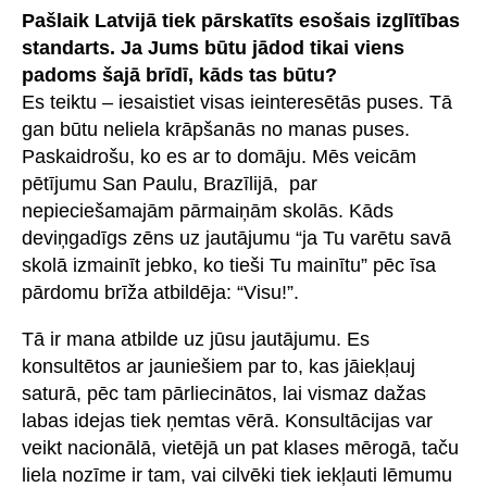
Pašlaik Latvijā tiek pārskatīts esošais izglītības
standarts. Ja Jums būtu jādod tikai viens
padoms šajā brīdī, kāds tas būtu?
Es teiktu – iesaistiet visas ieinteresētās puses. Tā
gan būtu neliela krāpšanās no manas puses.
Paskaidrošu, ko es ar to domāju. Mēs veicām
pētījumu San Paulu, Brazīlijā, par
nepieciešamajām pārmaiņām skolās. Kāds
deviņgadīgs zēns uz jautājumu “ja Tu varētu savā
skolā izmainīt jebko, ko tieši Tu mainītu” pēc īsa
pārdomu brīža atbildēja: “Visu!”.
Tā ir mana atbilde uz jūsu jautājumu. Es
konsultētos ar jauniešiem par to, kas jāiekļauj
saturā, pēc tam pārliecinātos, lai vismaz dažas
labas idejas tiek ņemtas vērā. Konsultācijas var
veikt nacionālā, vietējā un pat klases mērogā, taču
liela nozīme ir tam, vai cilvēki tiek iekļauti lēmumu