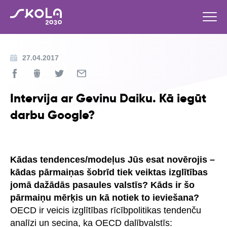
27.04.2017
Intervija ar Gevinu Daiku. Kā iegūt
darbu Google?
Kādas tendences/modeļus Jūs esat novērojis –
kādas pārmaiņas šobrīd tiek veiktas izglītības
jomā dažādās pasaules valstīs? Kāds ir šo
pārmaiņu mērķis un kā notiek to ieviešana?
OECD ir veicis izglītības rīcībpolitikas tendenču
analīzi un secina, ka OECD dalībvalstīs: