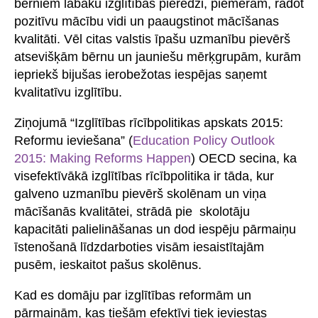
bērniem labāku izglītības pieredzi, piemēram, radot
pozitīvu mācību vidi un paaugstinot mācīšanas
kvalitāti. Vēl citas valstis īpašu uzmanību pievērš
atsevišķām bērnu un jauniešu mērķgrupām, kurām
iepriekš bijušas ierobežotas iespējas saņemt
kvalitatīvu izglītību.
Ziņojumā “Izglītības rīcībpolitikas apskats 2015:
Reformu ieviešana” (
Education Policy Outlook
2015: Making Reforms Happen
) OECD secina, ka
visefektīvākā izglītības rīcībpolitika ir tāda, kur
galveno uzmanību pievērš skolēnam un viņa
mācīšanās kvalitātei, strādā pie skolotāju
kapacitāti palielināšanas un dod iespēju pārmaiņu
īstenošanā līdzdarboties visām iesaistītajām
pusēm, ieskaitot pašus skolēnus.
Kad es domāju par izglītības reformām un
pārmaiņām, kas tiešām efektīvi tiek ieviestas