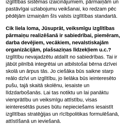
izglītības sistēmas izaicinājumiem, pārmaiņām un
pastāvīgai uzlabojumu veikšanai, ko redzam pēc
pēdējām izmaiņām šīs valsts izglītības standartā.
Cik liela loma, Jūsuprāt, veiksmīgu izglītības
pārmaiņu realizēšanā ir sabiedrībai, piemēram,
darba devējiem, vecākiem, nevalstiskajām
organizācijām, plašsaziņas līdzekļiem u.c.?
Izglītību nevajadzētu atdalīt no sabiedrības. Tai ir
jābūt pilnībā integrētai un atbilstošai bērna dzīvei
skolā un ārpus tās. Jo ciešāka būs saikne starp
reālo dzīvi un izglītību, jo lielāka būs ieinteresēto
pušu, tajā skaitā skolēnu, iesaiste un
līdzdarbošanās. Lai tas notiktu un lai panāktu
vienprātību un veiksmīgu attīstību, visas
ieinteresētās puses būtu nepieciešams iesaistīt
izglītības stratēģijas un rīcībpolitikas formulēšanā,
attīstīšanā un ieviešanā.