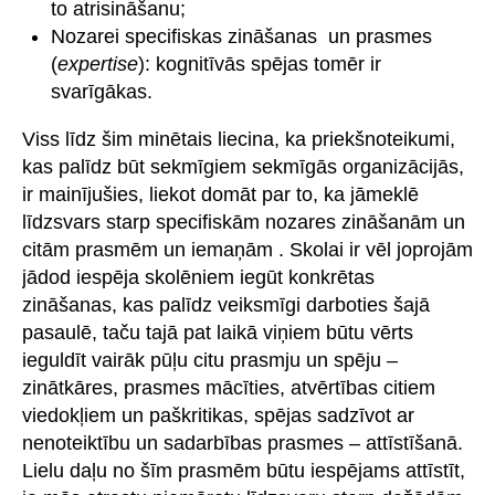
to atrisināšanu;
Nozarei specifiskas zināšanas un prasmes
(
expertise
): kognitīvās spējas tomēr ir
svarīgākas.
Viss līdz šim minētais liecina, ka priekšnoteikumi,
kas palīdz būt sekmīgiem sekmīgās organizācijās,
ir mainījušies, liekot domāt par to, ka jāmeklē
līdzsvars starp specifiskām nozares zināšanām un
citām prasmēm un iemaņām . Skolai ir vēl joprojām
jādod iespēja skolēniem iegūt konkrētas
zināšanas, kas palīdz veiksmīgi darboties šajā
pasaulē, taču tajā pat laikā viņiem būtu vērts
ieguldīt vairāk pūļu citu prasmju un spēju –
zinātkāres, prasmes mācīties, atvērtības citiem
viedokļiem un paškritikas, spējas sadzīvot ar
nenoteiktību un sadarbības prasmes – attīstīšanā.
Lielu daļu no šīm prasmēm būtu iespējams attīstīt,