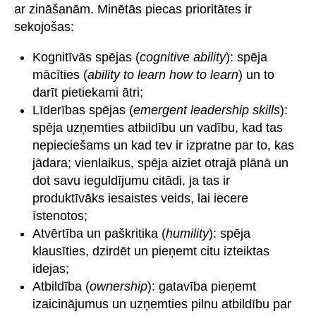
ar zināšanām. Minētās piecas prioritātes ir
sekojošas:
Kognitīvās spējas (
cognitive ability
): spēja
mācīties (
ability to learn how to learn
) un to
darīt pietiekami ātri;
Līderības spējas (
emergent leadership skills
):
spēja uzņemties atbildību un vadību, kad tas
nepieciešams un kad tev ir izpratne par to, kas
jādara; vienlaikus, spēja aiziet otrajā plānā un
dot savu ieguldījumu citādi, ja tas ir
produktīvāks iesaistes veids, lai iecere
īstenotos;
Atvērtība un paškritika (
humility
): spēja
klausīties, dzirdēt un pieņemt citu izteiktas
idejas;
Atbildība (
ownership
): gatavība pieņemt
izaicinājumus un uzņemties pilnu atbildību par