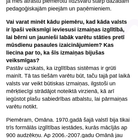
ja mēs atrastu piemērotu līdzsvaru starp dažādām
pedagoģiskajām pieejām un paņēmieniem.
Vai varat minēt kādu piemēru, kad kāda valsts
ir īpaši veiksmīgi ieviesusi izmaiņas izglītībā,
lai bērni un jaunieši labāk varētu stāties pretī
mūsdienu pasaules izaicinājumiem? Kas
liecina par to, ka šīs izmaiņas bijušas
veiksmīgas?
Pastāv uzskats, ka izglītības sistēmas ir grūti
mainīt. Tā tas tiešām varētu būt, taču tajā pat laikā
valsts var veikt būtiskas izmaiņas, ilgstoši un
mērķtiecīgi strādājot noteiktā virzienā, kā arī
iegūstot plašu sabiedrības atbalstu, lai pārmaiņas
varētu notikt.
Piemēram, Omāna. 1970.gadā šajā valstī bija tikai
trīs formālās izglītības iestādes, kurās mācījās ap
900 audzēkņu. Ap 2006.-2007.gadu Omānā jau