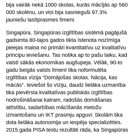
bija vairāk nekā 1000 skolas, kurās mācījās ap 560
000 skolēnu, un viņi bija sasnieguši 97.3%
jauniešu lasītprasmes līmeni.
Singapūra. Singapūras izglītības sistēmā pagājušā
gadsimta 80-tajos gados tikta īstenota nozīmīga
pieejas maiņa no primāri kvantitatīvu uz kvalitatīvu
principu ieviešanu. Tas notika ap to pašu laiku, kad
valstī sākās ekonomikas augšupeja. Vēlāk, 90-to
gadu beigās valsts līmenī tika noformulēta
izglītības vīzija “Domājošas skolas. Nācija, kas
mācās”. Ieviešot šo vīziju, daudz lielāka uzmanība
tika pievērsta kvalitatīvas publiskās izglītības
nodrošināšanai katram, radošās domāšanas
attīstību, sadarbības mācīšanās metožu
izmantošanu un IKT prasmju apguvi. Skolām tika
dota lielāka autonomija un iespēja specializēties.
2015.gada PISA testu rezultāti rāda, ka Singapūras