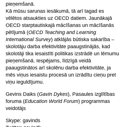
pieņemšanā.
Kā mūsu sarunas iesākumā, tā arī tagad es
vēlētos atsaukties uz OECD datiem. Jaunākajā
OECD starptautiskajā mācīšanas un mācīšanās
pētījumā (
OECD Teaching and Learning
International Survey
) atklājās būtiska sakarība –
skolotāju darba efektivitāte paaugstinājās, kad
skolotāji tika iesaistīti politikas izstrādē un lēmumu
pieņemšanā. Iespējams, līdzīgā veidā
paaugstinātos arī skolēnu darba efektivitāte, ja
mēs viņus iesaistu procesā un izrādītu cieņu pret
viņu ieguldījumu.
Gevins Daiks (
Gavin Dykes
), Pasaules izglītības
foruma (
Education World Forum
) programmas
veidotājs
Skype: gavinds