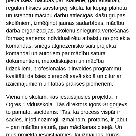
piedalīsies mācībās gan klātienē, gan attālināti;
regulāri tiksies savstarpēji skolā, lai kopīgi plānotu
un īstenotu mācību darbu attiecīgās klašu grupas
skolēniem, izmēģinot jaunas sadarbības, mācību
darba organizācijas, skolēnu snieguma vērtēšanas
formas; saņems individualizētu atbalstu no projekta
komandas; sniegs atgriezenisko saiti projekta
komandai un autoriem par mācību satura
dokumentiem, metodiskajiem un mācību
līdzekļiem, profesionālās pilnveides programmu
kvalitāti; dalīsies pieredzē savā skolā un citur ar
izaicinājumiem un labās prakses piemēriem.
Viena no skolām, kas iesaistījusies projektā, ir
Ogres 1.vidusskola. Tās direktors Igors Grigorjevs
to pamato, sacīdams: “Tas, ka process vispār ir
sācies, ir ļoti nozīmīgi. Izmaiņām, protams, ir jābūt
– gan mācību saturā, gan mācīšanas pieejā. Un
mēs projektā iesaistījāmies, lai izmaiņas, kuras