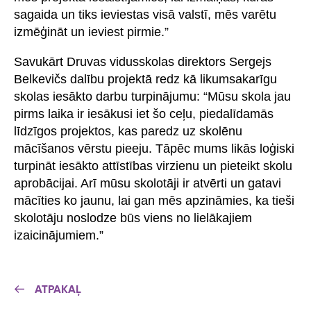
sagaida un tiks ieviestas visā valstī, mēs varētu
izmēģināt un ieviest pirmie.”
Savukārt Druvas vidusskolas direktors Sergejs
Belkevičs dalību projektā redz kā likumsakarīgu
skolas iesākto darbu turpinājumu: “Mūsu skola jau
pirms laika ir iesākusi iet šo ceļu, piedalīdamās
līdzīgos projektos, kas paredz uz skolēnu
mācīšanos vērstu pieeju. Tāpēc mums likās loģiski
turpināt iesākto attīstības virzienu un pieteikt skolu
aprobācijai. Arī mūsu skolotāji ir atvērti un gatavi
mācīties ko jaunu, lai gan mēs apzināmies, ka tieši
skolotāju noslodze būs viens no lielākajiem
izaicinājumiem.”
ATPAKAĻ