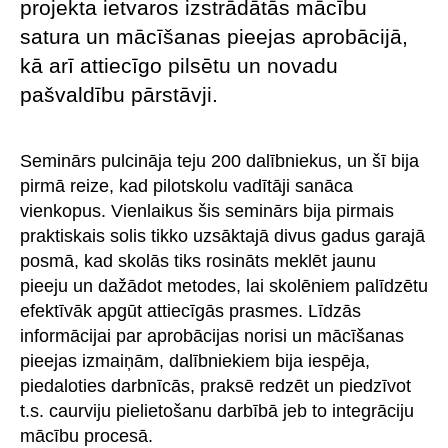
projekta ietvaros izstrādātās mācību
satura un mācīšanas pieejas aprobācijā,
kā arī attiecīgo pilsētu un novadu
pašvaldību pārstāvji.
Seminārs pulcināja teju 200 dalībniekus, un šī bija
pirmā reize, kad pilotskolu vadītāji sanāca
vienkopus. Vienlaikus šis seminārs bija pirmais
praktiskais solis tikko uzsāktajā divus gadus garajā
posmā, kad skolās tiks rosināts meklēt jaunu
pieeju un dažādot metodes, lai skolēniem palīdzētu
efektīvāk apgūt attiecīgās prasmes. Līdzās
informācijai par aprobācijas norisi un mācīšanas
pieejas izmaiņām, dalībniekiem bija iespēja,
piedaloties darbnīcās, praksē redzēt un piedzīvot
t.s. caurviju pielietošanu darbībā jeb to integrāciju
mācību procesā.