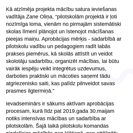
Kā atzīmēja projekta mācību satura ieviešanas
vadītāja Zane Oliņa, “pilotskolām projektā ir ļoti
nozīmīga loma, vienām no pirmajām sistemātiski
skolas līmenī plānojot un īstenojot mācīšanas
pieejas maiņu. Aprobācijas mērķis - sadarbībā ar
pilotskolu vadību un pedagogiem radīt labās
prakses piemērus, kā skolās attīstīt un veidot
skolotāju sadarbību, organizēt mācības, lai būtu
vairāk iespēju veikt integrētus uzdevumus,
darboties praktiski un mācoties saņemt tādu
atgriezenisko saiti, kas palīdz pilnveidot savas
prasmes ilgtermiņā.”
Ievadseminārs ir sākums aktīvam aprobācijas
procesam, kurā līdz pat 2019.gada 30.maijam
notiks intensīvas mācības un sadarbība ar
pilotskolām. Šajā laikā pilotskolu komandas