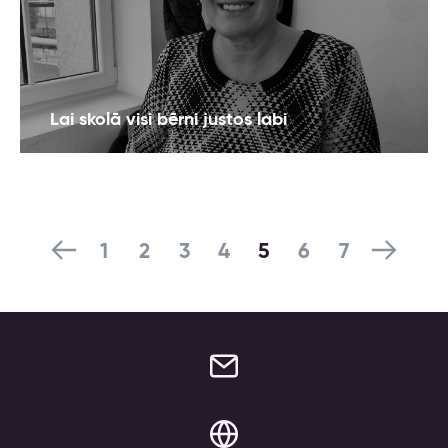
Lai skolā visi bērni justos labi
1
2
3
4
5
6
7