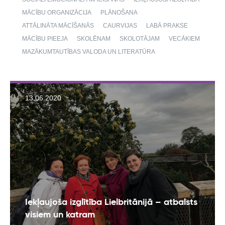
MĀCĪBU ORGANIZĀCIJA
PLĀNOŠANA
ATTĀLINĀTA MĀCĪŠANĀS
CAURVIJAS
LABĀ PRAKSE
MĀCĪBU PIEEJA
SKOLĒNAM
SKOLOTĀJAM
VECĀKIEM
MAZĀKUMTAUTĪBAS VALODA UN LITERATŪRA
13.06.2020
Iekļaujoša izglītība Lielbritānijā – atbalsts
visiem un katram