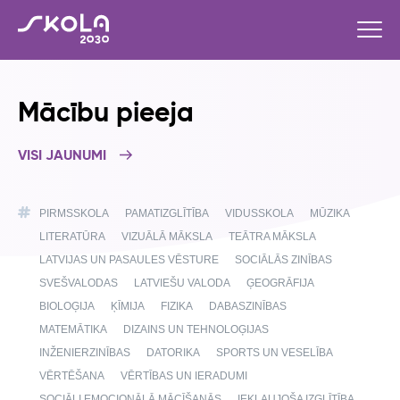
Mācību pieeja
VISI JAUNUMI
PIRMSSKOLA
PAMATIZGLĪTĪBA
VIDUSSKOLA
MŪZIKA
LITERATŪRA
VIZUĀLĀ MĀKSLA
TEĀTRA MĀKSLA
LATVIJAS UN PASAULES VĒSTURE
SOCIĀLĀS ZINĪBAS
SVEŠVALODAS
LATVIEŠU VALODA
ĢEOGRĀFIJA
BIOLOĢIJA
ĶĪMIJA
FIZIKA
DABASZINĪBAS
MATEMĀTIKA
DIZAINS UN TEHNOLOĢIJAS
INŽENIERZINĪBAS
DATORIKA
SPORTS UN VESELĪBA
VĒRTĒŠANA
VĒRTĪBAS UN IERADUMI
SOCIĀLI EMOCIONĀLĀ MĀCĪŠANĀS
IEKĻAUJOŠA IZGLĪTĪBA