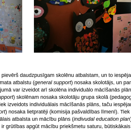
bu pievērš daudzpusīgam skolēnu atbalstam, un to iespē
amata atbalstu (
general support
) nosaka skolotājs, un pa
umā var izveidot arī skolēna individuālo mācīšanās plān
upport
) skolēnam nosaka skolotāju grupa skolā (pedago
iek izveidots individuālais mācīšanās plāns, taču iespēja
ort
) nosaka lietpratēji (komisija pašvaldības līmenī). Tiek
ālais atbalsta un mācību plāns (
indivudal education plan
 ir grūtības apgūt mācību priekšmetu saturu, būtiskākai