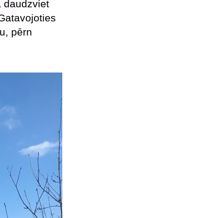
a daudzviet
Gatavojoties
u, pērn