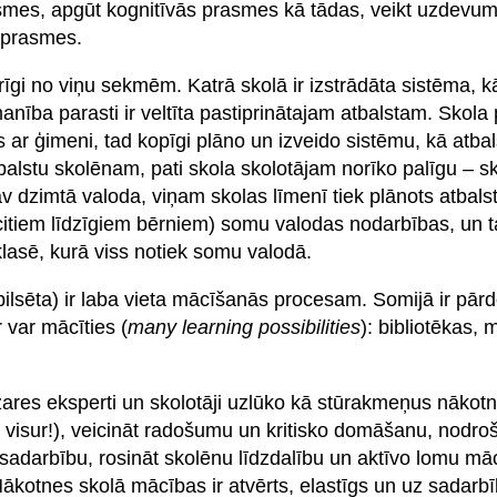
rasmes, apgūt kognitīvās prasmes kā tādas, veikt uzdevu
 prasmes.
arīgi no viņu sekmēm. Katrā skolā ir izstrādāta sistēma,
anība parasti ir veltīta pastiprinātajam atbalstam. Skola
ar ģimeni, tad kopīgi plāno un izveido sistēmu, kā atbal
alstu skolēnam, pati skola skolotājam norīko palīgu – sk
 dzimtā valoda, viņam skolas līmenī tiek plānots atbals
itiem līdzīgiem bērniem) somu valodas nodarbības, un tad
klasē, kurā viss notiek somu valodā.
 (pilsēta) ir laba vieta mācīšanās procesam. Somijā ir pā
 var mācīties (
many learning possibilities
): bibliotēkas, m
ares eksperti un skolotāji uzlūko kā stūrakmeņus nākotn
t visur!), veicināt radošumu un kritisko domāšanu, nodroš
sadarbību, rosināt skolēnu līdzdalību un aktīvo lomu mā
otnes skolā mācības ir atvērts, elastīgs un uz sadarbī