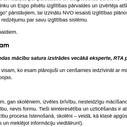
nku un Espo pilsētu izglītības pārvaldes un izvērtēja atšķ
ngo” pārstāvjiem, lai izzinātu NVO iesaisti izglītības plān
u redzējumu par savu izglītības sistēmu.
paidiem.
nam
lodas mācību satura izstrādes vecākā eksperte, RTA 
m visam, ko esam plānojuši un cenšamies iedzīvināt ar m
rbojas.
m, gan skolēniem, izvēles brīvību, nesteidzīgu mācīšan
ību, nevis formu. Tieši ieinteresētība un uzticēšanās ir 
ību procesa īstenošanā, skolēni – veidā, kā klasē apgūs
s un meklējot informāciju viedtālrunī).