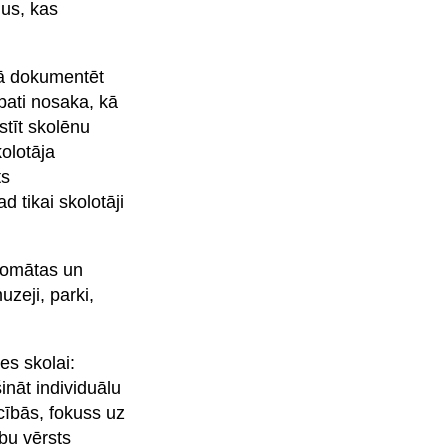
mus, kas
 kā dokumentēt
 pati nosaka, kā
stīt skolēnu
olotāja
ts
 tikai skolotāji
rdomātas un
uzeji, parki,
es skolai:
ināt individuālu
cībās, fokuss uz
bu vērsts