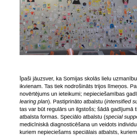
Īpaši jāuzsver, ka Somijas skolās lielu uzmanī
ikvienam. Tas tiek nodrošināts trijos līmeņos. P
novērtējums un ieteikumi; nepieciešamības gadīj
learing plan
). Pastiprināto atbalstu (
intensified s
tas var būt regulārs un ilgstošs; šādā gadījumā t
atbalsta formas. Speciālo atbalstu (
special supp
medicīniskā diagnosticēšana un veidots individu
kuriem nepieciešams speciālais atbalsts, kuriem