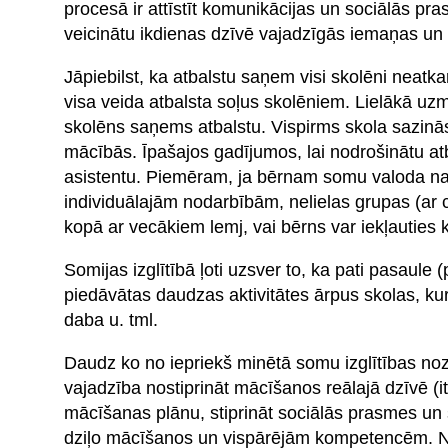
procesā ir attīstīt komunikācijas un sociālās p
veicinātu ikdienas dzīvē vajadzīgās iemaņas un
Jāpiebilst, ka atbalstu saņem visi skolēni neatk
visa veida atbalsta soļus skolēniem. Lielākā uzm
skolēns saņems atbalstu. Vispirms skola sazinās 
mācībās. Īpašajos gadījumos, lai nodrošinātu atb
asistentu. Piemēram, ja bērnam somu valoda nav
individuālajām nodarbībām, nelielas grupas (ar c
kopā ar vecākiem lemj, vai bērns var iekļauties 
Somijas izglītībā ļoti uzsver to, ka pati pasaule
piedāvātas daudzas aktivitātes ārpus skolas, kur
daba u. tml.
Daudz ko no iepriekš minētā somu izglītības noz
vajadzība nostiprināt mācīšanos reālajā dzīvē (i
mācīšanas plānu, stiprināt sociālās prasmes un 
dziļo mācīšanos un vispārējām kompetencēm. Nāk