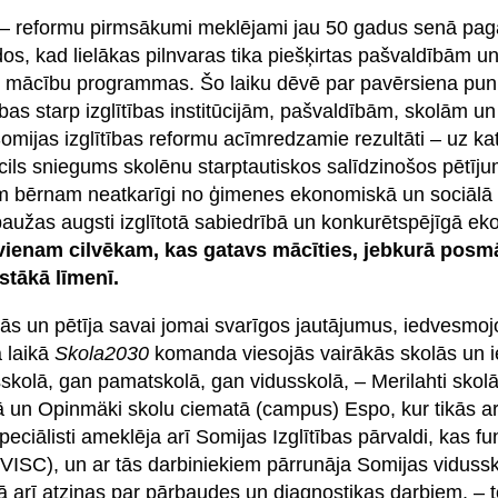
 – reformu pirmsākumi meklējami jau 50 gadus senā pagā
, kad lielākas pilnvaras tika piešķirtas pašvaldībām un 
ot mācību programmas. Šo laiku dēvē par pavērsiena pu
cības starp izglītības institūcijām, pašvaldībām, skolām u
Somijas izglītības reformu acīmredzamie rezultāti – uz ka
cils sniegums skolēnu starptautiskos salīdzinošos pētīj
enam bērnam neatkarīgi no ģimenes ekonomiskā un sociālā
zpaužas augsti izglītotā sabiedrībā un konkurētspējīgā ek
i ikvienam cilvēkam, kas gatavs mācīties, jebkurā pos
stākā līmenī.
jās un pētīja savai jomai svarīgos jautājumus, iedvesmoj
 laikā
Skola2030
komanda viesojās vairākās skolās un ie
skolā, gan pamatskolā, gan vidusskolā, – Merilahti skol
n Opinmäki skolu ciematā (campus) Espo, kur tikās ar 
listi ameklēja arī Somijas Izglītības pārvaldi, kas funk
m (VISC), un ar tās darbiniekiem pārrunāja Somijas viduss
ā arī atziņas par pārbaudes un diagnostikas darbiem, – t