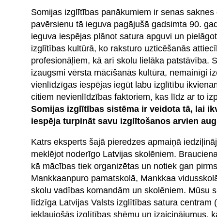
Somijas izglītības panākumiem ir senas saknes
pavērsienu tā ieguva pagājušā gadsimta 90. gados
ieguva iespējas plānot satura apguvi un pielāg
izglītības kultūrā, ko raksturo uzticēšanās attie
profesionāļiem, kā arī skolu lielāka patstāvība. 
izaugsmi vērsta mācīšanās kultūra, nemainīgi iz
vienlīdzīgas iespējas iegūt labu izglītību ikvi
citiem nevienlīdzības faktoriem, kas līdz ar to i
Somijas izglītības sistēma ir veidota tā, la
iespēja turpināt savu izglītošanos arvien aug
Katrs eksperts šajā pieredzes apmaiņā iedziļinā
meklējot noderīgo Latvijas skolēniem. Brauciena
kā mācības tiek organizētas un notiek gan pirms
Mankkaanpuro pamatskolā, Mankkaa vidusskolā u
skolu vadības komandām un skolēniem. Mūsu speciā
līdzīga Latvijas Valsts izglītības satura centra
iekļaujošās izglītības shēmu un izaicinājumus, k