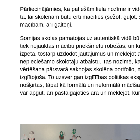
Pārliecinājāmies, ka patiešām liela nozīme ir vid
tā, lai skolēnam būtu ērti mācīties (sēžot, guļot,
mācībām, arī gaiteņi.
Somijas skolas pamatojas uz autentiskā vidē b
tiek nojauktas mācību priekšmetu robežas, un kā
izpēta, tostarp uzdodot jautājumus un meklējot a
nepieciešamo skolotāju atbalstu. Tas nozīmē, k
vērtēšana pārsvarā sakņojas skolēna portfolio, m
izglītojoša. To uzsver gan izglītības politikas ek
nošķirtas, tāpat kā formālā un neformālā mācīš
var apgūt, arī pastaigājoties ārā un meklējot, ku