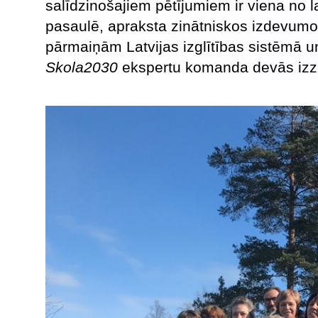
salīdzinošajiem pētījumiem ir viena no 
pasaulē, apraksta zinātniskos izdevumos
pārmaiņām Latvijas izglītības sistēmā un
Skola2030
ekspertu komanda devās izzi