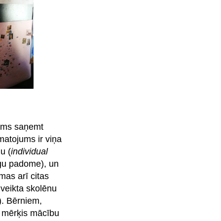
jams saņemt
matojums ir viņa
u (
individual
gu padome), un
mas arī citas
 veikta skolēnu
). Bērniem,
s mērķis mācību