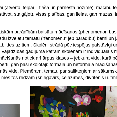
ei (atvērtai telpai – tiešā un pārnestā nozīmē), mācību te
 stāvot, staigājot), visas platības, gan lielas, gan mazas, 
ūtiskām parādībām balstītu mācīšanos (phenomenon base
du izvēlētu tematu (“fenomenu” jeb parādību) bērni un j
tbildes uz tiem. Skolēni strādā pēc iespējas patstāvīgi 
a vajadzības gadījumā katram skolēnam ir individuālais 
ācīšanās notiek arī ārpus klases – jebkura vide, kurā bē
sperti, gan paši skolotāji: formālā un neformālā mācīšanās
anās vide. Piemēram, tematu par salikteņiem ar sākums
r mēs tos redzam (sniegavīrs, ceļazīmes, divritenis u. tml.