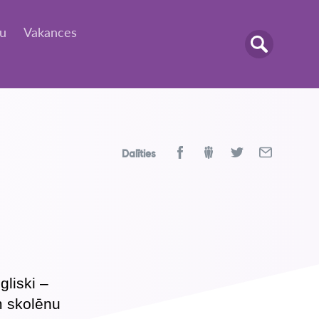
tu
Vakances
Dalīties
gliski –
m skolēnu