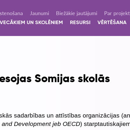
Īstenošana
Jaunumi
Biežākie jautājumi
Par projek
VECĀKIEM UN SKOLĒNIEM
RESURSI
VĒRTĒŠANA
esojas Somijas skolās
kās sadarbības un attīstības organizācijas (an
on and Development jeb OECD
) starptautiskajie