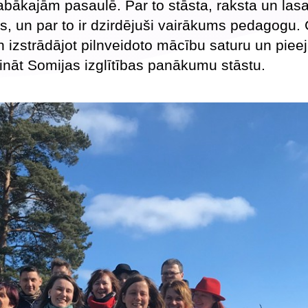
labākajām pasaulē. Par to stāsta, raksta un las
, un par to ir dzirdējuši vairākums pedagogu. 
 izstrādājot pilnveidoto mācību saturu un pieej
nāt Somijas izglītības panākumu stāstu.