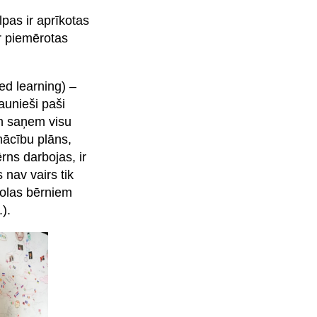
lpas ir aprīkotas
ir piemērotas
d learning) –
aunieši paši
un saņem visu
mācību plāns,
rns darbojas, ir
 nav vairs tik
kolas bērniem
).