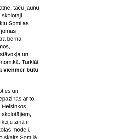
tnē, taču jaunu
skolotāji
nktu Somijas
n jomas
tra bērna
umos,
 stāvokļa un
onomikā. Turklāt
mā vienmēr būtu
oties un
pazinās ar to,
ā Helsinkos,
skolotājiem,
ciju ziņā ir
kolas modeli,
o skaits Somijā