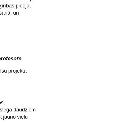
irības pieejā,
ošanā, un
profesore
ūsu projekta
os,
atslēga daudziem
t jauno vielu