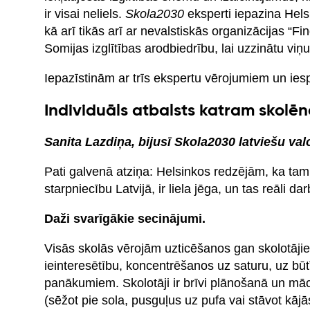
ir visai neliels.
Skola2030
eksperti iepazina Helsi
kā arī tikās arī ar nevalstiskās organizācijas “Fi
Somijas izglītības arodbiedrību, lai uzzinātu viņ
Iepazīstinām ar trīs ekspertu vērojumiem un ies
Individuāls atbalsts katram skolē
Sanita Lazdiņa, bijusī Skola2030 latviešu va
Pati galvenā atziņa: Helsinkos redzējām, ka ta
starpniecību Latvijā, ir liela jēga, un tas reāli da
Daži svarīgākie secinājumi.
Visās skolās vērojām uzticēšanos gan skolotājie
ieinteresētību, koncentrēšanos uz saturu, uz būt
panākumiem. Skolotāji ir brīvi plānošanā un māc
(sēžot pie sola, pusguļus uz pufa vai stāvot kājā