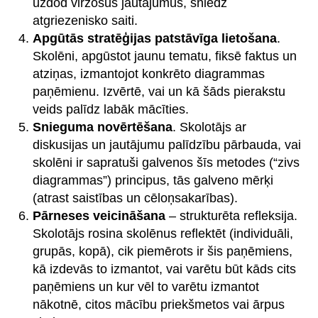
uzdod virzošus jautājumus, sniedz
atgriezenisko saiti.
Apgūtās stratēģijas patstāvīga lietošana
.
Skolēni, apgūstot jaunu tematu, fiksē faktus un
atziņas, izmantojot konkrēto diagrammas
paņēmienu. Izvērtē, vai un kā šāds pierakstu
veids palīdz labāk mācīties.
Snieguma novērtēšana
. Skolotājs ar
diskusijas un jautājumu palīdzību pārbauda, vai
skolēni ir sapratuši galvenos šīs metodes (“zivs
diagrammas”) principus, tās galveno mērķi
(atrast saistības un cēloņsakarības).
Pārneses veicināšana
– strukturēta refleksija.
Skolotājs rosina skolēnus reflektēt (individuāli,
grupās, kopā), cik piemērots ir šis paņēmiens,
kā izdevās to izmantot, vai varētu būt kāds cits
paņēmiens un kur vēl to varētu izmantot
nākotnē, citos mācību priekšmetos vai ārpus