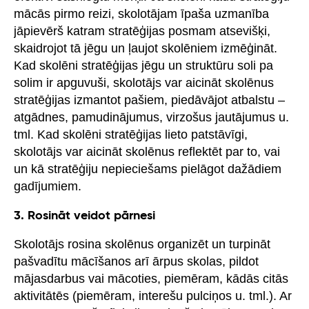
mācās pirmo reizi, skolotājam īpaša uzmanība
jāpievērš katram stratēģijas posmam atsevišķi,
skaidrojot tā jēgu un ļaujot skolēniem izmēģināt.
Kad skolēni stratēģijas jēgu un struktūru soli pa
solim ir apguvuši, skolotājs var aicināt skolēnus
stratēģijas izmantot pašiem, piedāvājot atbalstu –
atgādnes, pamudinājumus, virzošus jautājumus u.
tml. Kad skolēni stratēģijas lieto patstāvīgi,
skolotājs var aicināt skolēnus reflektēt par to, vai
un kā stratēģiju nepieciešams pielāgot dažādiem
gadījumiem.
3. Rosināt veidot pārnesi
Skolotājs rosina skolēnus organizēt un turpināt
pašvadītu mācīšanos arī ārpus skolas, pildot
mājasdarbus vai mācoties, piemēram, kādās citās
aktivitātēs (piemēram, interešu pulciņos u. tml.). Ar