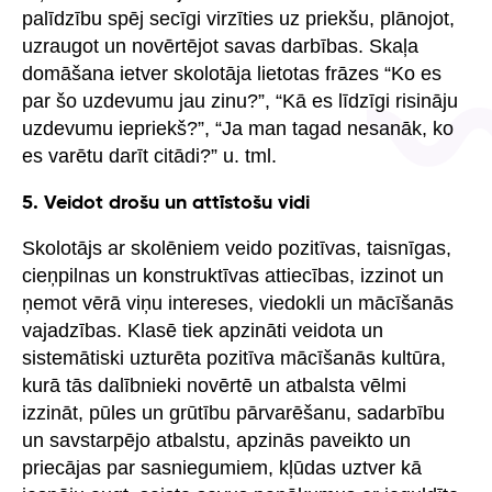
palīdzību spēj secīgi virzīties uz priekšu, plānojot,
uzraugot un novērtējot savas darbības. Skaļa
domāšana ietver skolotāja lietotas frāzes “Ko es
par šo uzdevumu jau zinu?”, “Kā es līdzīgi risināju
uzdevumu iepriekš?”, “Ja man tagad nesanāk, ko
es varētu darīt citādi?” u. tml.
5. Veidot drošu un attīstošu vidi
Skolotājs ar skolēniem veido pozitīvas, taisnīgas,
cieņpilnas un konstruktīvas attiecības, izzinot un
ņemot vērā viņu intereses, viedokli un mācīšanās
vajadzības. Klasē tiek apzināti veidota un
sistemātiski uzturēta pozitīva mācīšanās kultūra,
kurā tās dalībnieki novērtē un atbalsta vēlmi
izzināt, pūles un grūtību pārvarēšanu, sadarbību
un savstarpējo atbalstu, apzinās paveikto un
priecājas par sasniegumiem, kļūdas uztver kā