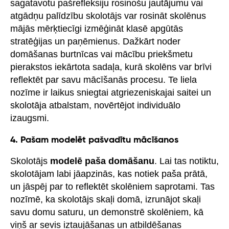
sagatavotu pašrefleksiju rosinošu jautājumu vai
atgādņu palīdzību skolotājs var rosināt skolēnus
mājās mērķtiecīgi izmēģināt klasē apgūtās
stratēģijas un paņēmienus. Dažkārt noder
domāšanas burtnīcas vai mācību priekšmetu
pierakstos iekārtota sadaļa, kurā skolēns var brīvi
reflektēt par savu mācīšanās procesu. Te liela
nozīme ir laikus sniegtai atgriezeniskajai saitei un
skolotāja atbalstam, novērtējot individuālo
izaugsmi.
4. Pašam modelēt pašvadītu mācīšanos
Skolotājs
modelē paša domāšanu
. Lai tas notiktu,
skolotājam labi jāapzinās, kas notiek paša prātā,
un jāspēj par to reflektēt skolēniem saprotami. Tas
nozīmē, ka skolotājs skaļi domā, izrunājot skaļi
savu domu saturu, un demonstrē skolēniem, kā
viņš ar sevis iztaujāšanas un atbildēšanas