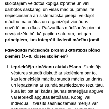
skolotājiem veidotos kopīga izpratne un viņi
darbotos saskanīgi un visās mācību jomās. Te
nepieciešama arī sistemātiska pieeja, veidojot
mācību materiālus un organizējot vienādus
novērtējuma rīkus. Pašvadītas mācīšanās pieejai
nevajadzētu būt kā papildu saturam, bet gan
principiem, kas integrēti ikvienā mācību jomā.
Pašvadītas mācīšanās prasmju attīstības plāna
piemērs (7.–8. klases skolēniem)
Iepriekšējo zināšanu aktivizēšana
. Skolotājs
vēstures stundā diskutē ar skolēniem par to,
kas iepriekšējā mācību stundā mācīts un darīts,
un iepazīstina ar stundā sasniedzamo rezultātu,
kurā ietilpst arī kādas jaunas stratēģijas apguve
vai iepriekš apgūtas lietošana. Kopīgi vai
individuāli izvirzīts sasniedzamais mērķis var