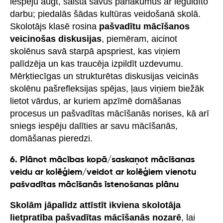
iespēju augt, saista savus panākumus ar ieguldīto
darbu; piedalās šādas kultūras veidošanā skolā.
Skolotājs klasē rosina
pašvadītu mācīšanos
veicinošas diskusijas
, piemēram, aicinot
skolēnus savā starpā apspriest, kas viņiem
palīdzēja un kas traucēja izpildīt uzdevumu.
Mērķtiecīgas un strukturētas diskusijas veicinās
skolēnu pašrefleksijas spējas, ļaus viņiem biežāk
lietot vārdus, ar kuriem apzīmē domāšanas
procesus un pašvadītas mācīšanās norises, kā arī
sniegs iespēju dalīties ar savu mācīšanās,
domāšanas pieredzi.
6. Plānot mācības kopā/saskaņot mācīšanas
veidu ar kolēģiem/veidot ar kolēģiem vienotu
pašvadītas mācīšanās īstenošanas plānu
Skolām jāpalīdz attīstīt ikviena skolotāja
lietpratība pašvadītas mācīšanās nozarē
, lai