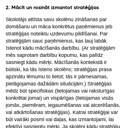
2. Mācīt un rosināt izmantot stratēģijas
Skolotājs attīsta savu skolēnu zināšanas par
domāšanu un māca konkrētus paņēmienus jeb
stratēģijas noteiktu uzdevumu pildīšanai. Par
stratēģijām sauc paņēmienus, kas ļauj labāk
īstenot kādu mācīšanās darbību. (Ar stratēģijām
mēs saprotam darbību kopumu, kas palīdz
sasniegt kādu mērķi. Mācīšanās kontekstā ir
būtiski, ka tās īsteno skolēns; stratēģijas prasa
apzinātu lēmumu to lietot; tās ir pārnesamas,
pielāgojamas dažādām situācijām.) Stratēģijas
mēdz būt specifiskas (lietojamas vai raksturīgas
konkrētai jomai) un vispārīgas (lietojamas visās
jomās, piemēram, iegaumēšanas vai atcerēšanās,
vai atkārtošanas stratēģijas). Katrai stratēģijai var
būt vairāki posmi vai daļas, kas izmantojami, lai
efektīvi sasniegtu mērķi. Ja skolēni kādu stratēģiju