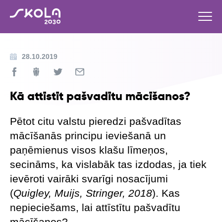
28.10.2019
Kā attīstīt pašvadītu mācīšanos?
Pētot citu valstu pieredzi pašvadītas
mācīšanās principu ieviešanā un
paņēmienus visos klašu līmeņos,
secināms, ka vislabāk tas izdodas, ja tiek
ievēroti vairāki svarīgi nosacījumi
(
Quigley, Muijs, Stringer, 2018
). Kas
nepieciešams, lai attīstītu pašvadītu
mācīšanos?