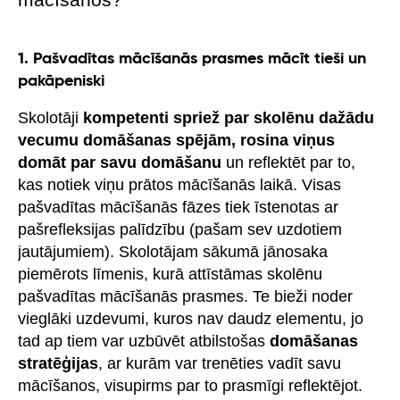
1. Pašvadītas mācīšanās prasmes mācīt tieši un
pakāpeniski
Skolotāji
kompetenti spriež par skolēnu dažādu
vecumu domāšanas spējām, rosina viņus
domāt par savu domāšanu
un reflektēt par to,
kas notiek viņu prātos mācīšanās laikā. Visas
pašvadītas mācīšanās fāzes tiek īstenotas ar
pašrefleksijas palīdzību (pašam sev uzdotiem
jautājumiem). Skolotājam sākumā jānosaka
piemērots līmenis, kurā attīstāmas skolēnu
pašvadītas mācīšanās prasmes. Te bieži noder
vieglāki uzdevumi, kuros nav daudz elementu, jo
tad ap tiem var uzbūvēt atbilstošas
domāšanas
stratēģijas
, ar kurām var trenēties vadīt savu
mācīšanos, visupirms par to prasmīgi reflektējot.