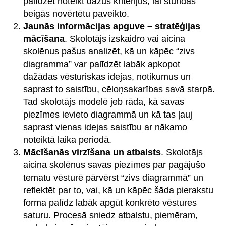
palīdzēt noteikt dažus kritērijus, lai stundas
beigās novērtētu paveikto.
Jaunās informācijas apguve – stratēģijas
mācīšana
. Skolotājs izskaidro vai aicina
skolēnus pašus analizēt, kā un kāpēc “zivs
diagramma” var palīdzēt labāk apkopot
dažādas vēsturiskas idejas, notikumus un
saprast to saistību, cēloņsakarības savā starpā.
Tad skolotājs modelē jeb rāda, kā savas
piezīmes ievieto diagrammā un kā tas ļauj
saprast vienas idejas saistību ar nākamo
noteiktā laika periodā.
Mācīšanās virzīšana un atbalsts
. Skolotājs
aicina skolēnus savas piezīmes par pagājušo
tematu vēsturē pārvērst “zivs diagrammā” un
reflektēt par to, vai, kā un kāpēc šāda pierakstu
forma palīdz labāk apgūt konkrēto vēstures
saturu. Procesā sniedz atbalstu, piemēram,