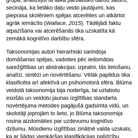
secināja, ka lielāko daļu veido jautājumi, kas
pieprasa skolēniem spējas atcerēties un atkārtot
agrāk iemācīto (
Wallace, 2015
). Tādējādi faktu
atpazīšana vai atcerēšanās tika uzskatīta kā
zemākā kognitīvo darbību sfēra.
Taksonomijas autori hierarhiski sarindoja
domāšanas spējas, vadoties pēc iedomātas
sarežģītības un abstrakcijas: izpratni, tās lietošanu,
analīzi, sintēzi un novērtēšanu. Vēlāk papildus tika
klasificēta arī afektīvā un psihomotorā sfēra. Blūma
veidotā taksonomija bija noderīga, lai uzlabotu
esošās un veidotu jaunas izglītības standarta
novērtējuma metodes pagājušā gadsimta vidū, un
skolotāji joprojām to lieto, jo Blūma taksonomija
rosina aizdomāties par uzdevumu kognitīvo
dziļumu. Mūsdienu izglītības zinātnē valda uzskats,
ka ar šādas vienkāršas klasifikācijas palīdzību