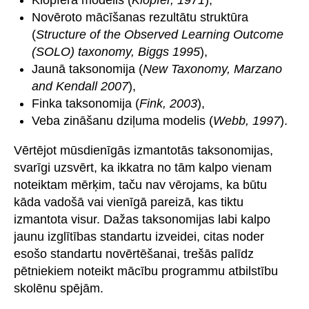
Novēroto mācīšanas rezultātu struktūra
(
Structure of the Observed Learning Outcome
(SOLO) taxonomy, Biggs 1995
),
Jaunā taksonomija (
New Taxonomy, Marzano
and Kendall 2007
),
Finka taksonomija (
Fink, 2003
),
Veba zināšanu dziļuma modelis (
Webb, 1997
).
Vērtējot mūsdienīgās izmantotās taksonomijas,
svarīgi uzsvērt, ka ikkatra no tām kalpo vienam
noteiktam mērķim, taču nav vērojams, ka būtu
kāda vadošā vai vienīgā pareizā, kas tiktu
izmantota visur. Dažas taksonomijas labi kalpo
jaunu izglītības standartu izveidei, citas noder
esošo standartu novērtēšanai, trešās palīdz
pētniekiem noteikt mācību programmu atbilstību
skolēnu spējām.