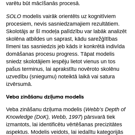
varētu būt mācīšanās procesā.
SOLO
modelis vairāk orientēts uz kognitīviem
procesiem, nevis sasniedzamajiem rezultātiem.
Skolotājs ar šī modeļa palīdzību var labāk analizēt
skolēna atbildes un saprast, kādu sarežģītības
līmeni tas sasniedzis jeb kāds ir konkrētā indivīda
domāšanas procesu progress. Tāpat modelis
sniedz skolotājiem iespēju lietot vienus un tos
pašus terminus, lai aprakstītu novēroto skolēnu
uzvedību (sniegumu) noteiktā laikā vai satura
izvērsumā.
Veba zināšanu dziļuma modelis
Veba zināšanu dziļuma modelis (
Webb’s Depth of
Knowledge (DoK), Webb, 1997
) pārsvarā tiek
izmantots, lai identificētu vērtēšanas precizitātes
aspektus. Modelis veidots, lai iedalītu kategorijās