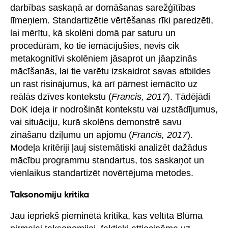
darbības saskaņā ar domāšanas sarežģītības
līmeņiem. Standartizētie vērtēšanas rīki paredzēti,
lai mērītu, kā skolēni domā par saturu un
procedūrām, ko tie iemācījušies, nevis cik
metakognitīvi skolēniem jāsaprot un jāapzinās
mācīšanās, lai tie varētu izskaidrot savas atbildes
un rast risinājumus, kā arī pārnest iemācīto uz
reālās dzīves kontekstu (
Francis, 2017
). Tādējādi
DoK ideja ir nodrošināt kontekstu vai uzstādījumus,
vai situāciju, kurā skolēns demonstrē savu
zināšanu dziļumu un apjomu (
Francis, 2017
).
Modeļa kritēriji ļauj sistemātiski analizēt dažādus
mācību programmu standartus, tos saskaņot un
vienlaikus standartizēt novērtējuma metodes.
Taksonomiju kritika
Jau iepriekš pieminētā kritika, kas veltīta Blūma