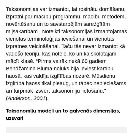
Taksonomijas var izmantot, lai rosinātu domāšanu,
izpratni par mācību programmu, mācību metodēm,
novērtēšanu un to savstarpējām sarežģītām
mijsakarībām . Noteikti taksonomijas izmantojamas
vienotas terminoloģijas ieviešanai un vienotas
izpratnes veicināšanai. Taču tās nevar izmantot kā
vadošo teoriju, kas noteic, ko un kā skolotājam
mācīt klasē. “Pirms vairāk nekā 60 gadiem
Bendžamina Blūma nolūks bija ieviest kārtību
haosā, kas valdīja izglītības nozarē. Mūsdienu
izglītībā haoss tikai pieaug, un tāpēc nepieciešams
arī turpmāk izsvērt taksonomiju lietošanu.”
(
Anderson, 2001
).
Taksonomiju modeļi un to galvenās dimensijas,
uzsvari