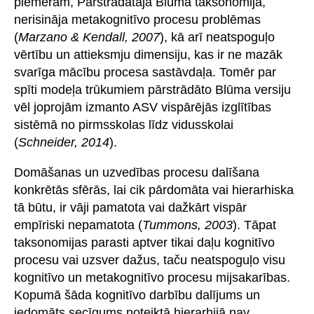
piemēram, Pārstrādātajā Blūma taksonomijā,
nerisināja metakognitīvo procesu problēmas
(
Marzano & Kendall, 2007
), kā arī neatspoguļo
vērtību un attieksmju dimensiju, kas ir ne mazāk
svarīga mācību procesa sastāvdaļa. Tomēr par
spīti modeļa trūkumiem pārstrādāto Blūma versiju
vēl joprojām izmanto ASV vispārējās izglītības
sistēmā no pirmsskolas līdz vidusskolai
(
Schneider, 2014
).
Domāšanas un uzvedības procesu dalīšana
konkrētās sfērās, lai cik pārdomāta vai hierarhiska
tā būtu, ir vāji pamatota vai dažkārt vispār
empīriski nepamatota (
Tummons, 2003
). Tāpat
taksonomijas parasti aptver tikai daļu kognitīvo
procesu vai uzsver dažus, taču neatspoguļo visu
kognitīvo un metakognitīvo procesu mijsakarības.
Kopumā šāda kognitīvo darbību dalījums un
iedomāts secīgums noteiktā hierarhijā nav