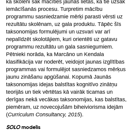
kā skolēni sāk mācīties jaunas lietas, kā tie uzsāk
iemācīšanās procesu. Turpretim mācību
programmu sasniedzamie mērķi parasti vērsti uz
rezultātu skolēnam, uz gala produktu. Tāpēc šīs
taksonomijas formulējumi un uzsvari var arī
nepalīdzēt skolotājiem, kuri orientēti uz gatavu
programmu rezultātu un gala sasniegumiem.
Pētnieki norāda, ka Marcāno un Kendala
klasifikācija var noderēt, veidojot jaunas izglītības
programmas vai formulējot sasniedzamos mērķus
jaunu zināšanu apgūšanai. Kopumā Jaunās
taksonomijas idejas balstītas kognitīvo zinātņu
teorijās un tiek vērtētas kā vairāk ticamas un
derīgas nekā vecākas taksonomijas, kas balstītas,
piemēram, uz novecojušām biheiviorisma idejām
(
Curriculum Consultancy, 2015
).
SOLO
modelis