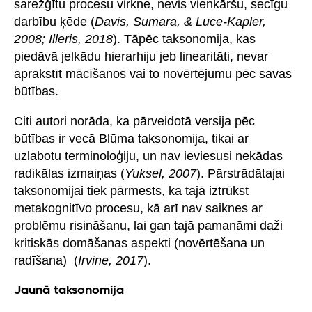
sarežģītu procesu virkne, nevis vienkāršu, secīgu
darbību ķēde (
Davis, Sumara, & Luce-Kapler,
2008; Illeris, 2018
). Tāpēc taksonomija, kas
piedāvā jelkādu hierarhiju jeb linearitāti, nevar
aprakstīt mācīšanos vai to novērtējumu pēc savas
būtības.
Citi autori norāda, ka pārveidotā versija pēc
būtības ir vecā Blūma taksonomija, tikai ar
uzlabotu terminoloģiju, un nav ieviesusi nekādas
radikālas izmaiņas (
Yuksel, 2007
). Pārstrādātajai
taksonomijai tiek pārmests, ka tajā iztrūkst
metakognitīvo procesu, kā arī nav saiknes ar
problēmu risināšanu, lai gan tajā pamanāmi daži
kritiskās domāšanas aspekti (novērtēšana un
radīšana) (
Irvine, 2017
).
Jaunā taksonomija