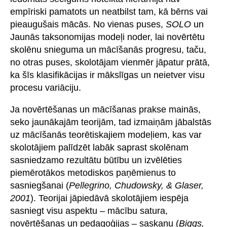
empīriski pamatots un neatbilst tam, kā bērns vai
pieaugušais mācās. No vienas puses,
SOLO
un
Jaunās taksonomijas modeļi noder, lai novērtētu
skolēnu snieguma un mācīšanās progresu, taču,
no otras puses, skolotājam vienmēr jāpatur prātā,
ka šīs klasifikācijas ir mākslīgas un neietver visu
procesu variāciju.
Ja novērtēšanas un mācīšanas prakse mainās,
seko jaunākajām teorijām, tad izmaiņām jābalstās
uz mācīšanās teorētiskajiem modeļiem, kas var
skolotājiem palīdzēt labāk saprast skolēnam
sasniedzamo rezultātu būtību un izvēlēties
piemērotākos metodiskos paņēmienus to
sasniegšanai (
Pellegrino, Chudowsky, & Glaser,
2001
). Teorijai jāpiedāvā skolotājiem iespēja
sasniegt visu aspektu – mācību satura,
novērtēšanas un pedagoģijas – saskaņu (
Biggs,