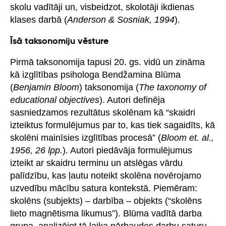
skolu vadītāji un, visbeidzot, skolotāji ikdienas
klases darbā (
Anderson & Sosniak, 1994
).
Īsā taksonomiju vēsture
Pirmā taksonomija tapusi 20. gs. vidū un zināma
kā izglītības psihologa Bendžamina Blūma
(
Benjamin Bloom
) taksonomija (
The taxonomy of
educational objectives
). Autori definēja
sasniedzamos rezultātus skolēnam kā “skaidri
izteiktus formulējumus par to, kas tiek sagaidīts, kā
skolēni mainīsies izglītības procesā” (
Bloom et. al.,
1956, 26 lpp.
). Autori piedāvāja formulējumus
izteikt ar skaidru terminu un atslēgas vārdu
palīdzību, kas ļautu noteikt skolēna novērojamo
uzvedību mācību satura kontekstā. Piemēram:
skolēns (subjekts) – darbība – objekts (“skolēns
lieto magnētisma likumus”). Blūma vadītā darba
grupa, analizējot tā laika pārbaudes darbu saturu,