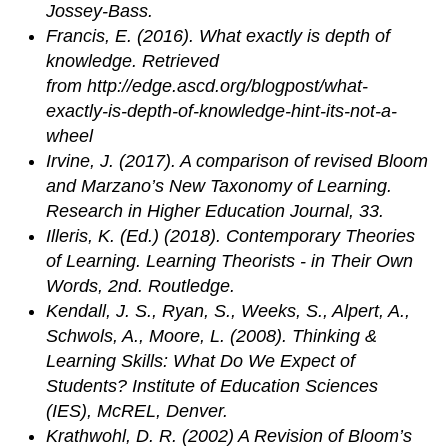
Jossey‐Bass.
Francis, E. (2016). What exactly is depth of
knowledge. Retrieved
from http://edge.ascd.org/blogpost/what-
exactly-is-depth-of-knowledge-hint-its-not-a-
wheel
Irvine, J. (2017). A comparison of revised Bloom
and Marzano’s New Taxonomy of Learning.
Research in Higher Education Journal, 33.
Illeris, K. (Ed.) (2018). Contemporary Theories
of Learning. Learning Theorists - in Their Own
Words, 2nd. Routledge.
Kendall, J. S., Ryan, S., Weeks, S., Alpert, A.,
Schwols, A., Moore, L. (2008). Thinking &
Learning Skills: What Do We Expect of
Students? Institute of Education Sciences
(IES), McREL, Denver.
Krathwohl, D. R. (2002) A Revision of Bloom’s