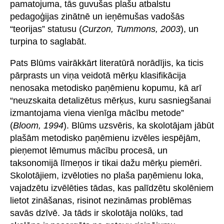
pamatojuma, tās guvušas plašu atbalstu
pedagoģijas zinātnē un ieņēmušas vadošās
“teorijas” statusu (
Curzon, Tummons, 2003
), un
turpina to saglabāt.
Pats Blūms vairākkārt literatūrā norādījis, ka ticis
pārprasts un viņa veidotā mērķu klasifikācija
nenosaka metodisko paņēmienu kopumu, kā arī
“neuzskaita detalizētus mērķus, kuru sasniegšanai
izmantojama viena vienīga mācību metode”
(
Bloom, 1994
). Blūms uzsvēris, ka skolotājam jābūt
plašām metodisko paņēmienu izvēles iespējām,
pieņemot lēmumus mācību procesā, un
taksonomijā līmeņos ir tikai dažu mērķu piemēri.
Skolotājiem, izvēloties no plaša paņēmienu loka,
vajadzētu izvēlēties tādas, kas palīdzētu skolēniem
lietot zināšanas, risinot nezināmas problēmas
savās dzīvē. Ja tāds ir skolotāja nolūks, tad