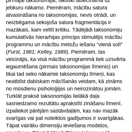
pirmajai taksonomijai, faktiski attiecināma uz
jebkuru nākamo. Piemēram, mācību satura
atvasināšana no taksonomijas, nevis otrādi, un
neizbēgama sekojoša satura fragmentācija ir
mazākais, kam veltīt kritiku. Tādējādi taksonomiju
kumulatīvās hierarhijas princips stimulējis mācību
programmu un mācību metožu iešanu “vienā solī”
(
Furst, 1981; Kelley, 1989
). Piemēram, tas
veicinājis, ka visā mācību programmā tiek uzsvērta
iegaumēšana (pirmais taksonomijas līmenis) un
tikai tad seko nākamie taksonomiju līmeņi, kas
neatbilst dabiskam mācīšanās veidam, kā zināms
no mūsdienu psiholoģijas un neirozinātņu jomām.
Turklāt praksē taksonomijās lielākā daļa
sasniedzamo rezultātu aprakstīti zināšanu līmenī,
izpaliekot pārējām sastāvdaļām, kas nav mazāk
svarīgas vai pat noteiktos gadījumos ir svarīgākas.
Tāpat vairāku dimensiju ieviešana modeļos,