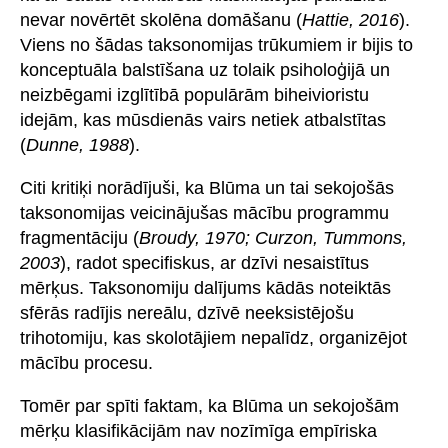
nevar novērtēt skolēna domāšanu (
Hattie, 2016
).
Viens no šādas taksonomijas trūkumiem ir bijis to
konceptuāla balstīšana uz tolaik psiholoģijā un
neizbēgami izglītībā populārām biheivioristu
idejām, kas mūsdienās vairs netiek atbalstītas
(
Dunne, 1988
).
Citi kritiķi norādījuši, ka Blūma un tai sekojošās
taksonomijas veicinājušas mācību programmu
fragmentāciju (
Broudy, 1970; Curzon, Tummons,
2003
), radot specifiskus, ar dzīvi nesaistītus
mērķus. Taksonomiju dalījums kādās noteiktās
sfērās radījis nereālu, dzīvē neeksistējošu
trihotomiju, kas skolotājiem nepalīdz, organizējot
mācību procesu.
Tomēr par spīti faktam, ka Blūma un sekojošām
mērķu klasifikācijām nav nozīmīga empīriska