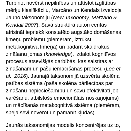
Turpinot novērst nepilnības un attīstot izglītības
mērķu klasifikāciju, Marcāno un Kendals izveidoja
Jauno taksonomiju (
New Taxonomy, Marzano &
Kendall 2007
). Savā struktūrā autori centās
atrisināt iepriekš konstatēto augstāko domāšanas
līmeņu problēmu (piemēram, iztrūkst
metakognitīvā līmeņa) un padarīt skaidrākus
zināšanu jomas (
knowledge
), izdalot kognitīvos
procesus atsevišķās darbībās, kas saistītas ar
zināšanām un pašu iemācīšanās procesu (
Lee et
al., 2016
). Jaunajā taksonomijā uzsvērta skolēna
patības sistēma (paša skolēna pārliecības par
zināšanu nepieciešamību un savu efektivitāti jeb
varēšanu, atbilstošs emocionālais noskaņojums)
un mācīšanās metakognitīvā sistēma (piemēram,
spēja sevi novērot un pamanīt kļūdas).
Jaunās taksonomijas modelis koncentrējas uz to,