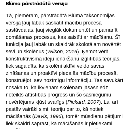
Blūma pārstrādātā versija
Tā, piemēram, pārstrādātā Blūma taksonomijas
versija ļauj labāk saskatīt mācību procesa
sastāvdaļas, ļauj vieglāk dokumentēt un pamanīt
domāšanas procesus, kas saistīti ar mācīšanu. Šī
funkcija ļauj labāk un skaidrāk skolotājam novērtēt
sevi un skolēnus (
Wilson, 2016
). Ņemot vērā
konstruktīvisma ideju ienākšanu izglītības teorijās,
tiek sagaidīts, ka skolēni aktīvi veido savas
zināšanas un proaktīvi piedalās mācību procesā,
konstruējot sev nozīmīgu informāciju. Tas savukārt
nosaka to, ka ikvienam skolēnam jāsasniedz
noteikts attīstības progress un šo sasniegumu
novērtējums kļūst svarīgs (
Pickard, 2007
). Lai arī
pastāv vairāki simti teoriju par to, kā notiek
mācīšanās (
Davis, 1996
), tomēr mūsdienu pētījumi
liek skaidri saprast, ka mācīšanās ir pietiekami