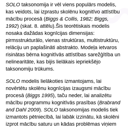
SOLO
taksonomija ir vēl viens populārs modelis,
kas veidots, lai izprastu skolēnu kognitīvo attīstību
mācību procesā (
Biggs & Collis, 1982; Biggs,
1992
) (skat. 8. attēlu).Šis teorētiskais modelis
nosaka dažādas kognīcijas dimensijas:
pirmsstrukturālo, vienas struktūras, multistruktūru,
relāciju un paplašināti abstrakto. Modeļa ietvaros
risinātas bērna kognitīvās attīstības sarežģītība un
nelinearitāte, kas bijis lielākais iepriekšējo
taksonomiju trūkums.
SOLO
modelis lielākoties izmantojams, lai
novērtētu skolēnu kognīcijas izaugsmi mācību
procesā (
Biggs 1995
), taču neder, lai analizētu
mācību programmu kognitīvās prasības (
Brabrand
and Dahl 2009
).
SOLO
taksonomijas modelis tiek
izmantots pētniecībā, lai labāk izzinātu, kā skolēni
izprot mācību saturu un kādas problēmas viņiem