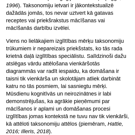
1996
). Taksonomiju ietvari ir jākontekstualizē
dažādās jomās, tos nevar uztvert kā gatavas
receptes vai priekšrakstus mācīšanas vai
mācīšanās darbību izvēlei.
Viens no lielākajiem izglītības mērķu taksonomiju
trūkumiem ir nepareizais priekšstats, ko tās rada
krietnā daļā izglītības speciālistu. Salīdzinoši dažu
atslēgas vārdu attēlošana vienkāršotās
diagrammās var radīt iespaidu, ka domāšana ir
taisni tik vienkārša un skolotājam atliek darbināt
katru no tās posmiem, lai sasniegtu mērķi.
Mūsdienu kognitīvās un neirozinātnes ir labi
demonstrējušas, ka agrākie pieņēmumi par
mācīšanos ir aplami un domāšanas procesi
izglītības jomas kontekstā ne tuvu nav tik vienkārši,
kā attēloti taksonomiju attēlos (piemēram,
Hattie,
2016; Illeris, 2018
).