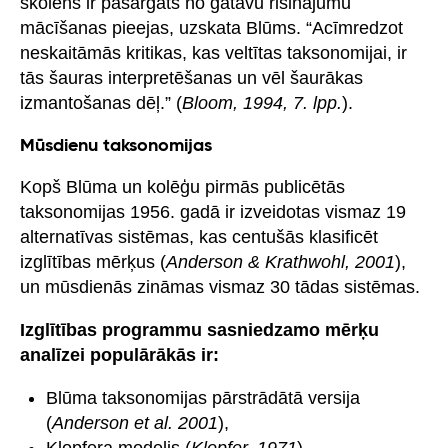
skolēns ir pasargāts no gatavu risinājumu
mācīšanas pieejas, uzskata Blūms. “Acīmredzot
neskaitāmās kritikas, kas veltītas taksonomijai, ir
tās šauras interpretēšanas un vēl šaurākas
izmantošanas dēļ.” (
Bloom, 1994, 7. lpp.
).
Mūsdienu taksonomijas
Kopš Blūma un kolēģu pirmās publicētās
taksonomijas 1956. gadā ir izveidotas vismaz 19
alternatīvas sistēmas, kas centušās klasificēt
izglītības mērķus (
Anderson & Krathwohl, 2001
),
un mūsdienās zināmas vismaz 30 tādas sistēmas.
Izglītības programmu sasniedzamo mērķu
analīzei populārākās ir:
Blūma taksonomijas pārstrādātā versija
(
Anderson et al. 2001
),
Klopfera modelis (
Klopfer, 1971
),